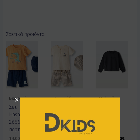
Σχετικά προϊόντα
Βερμούδες
Βερμούδες
Μπλούζες
Σετ
Σετ
Μπλούζα
Hashtag
Hashtag
Ebita
266610
266602
255018
πορτοκαλί
μπεζ
ανθρακί
14.00
€
8.40
€
19.00
€
12.00
€
6.00
€