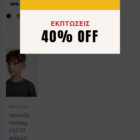
40% OFF
11.40
€
40%
50% OFF
OFF
ΕΚΠΤΩΣΕΙΣ
40% OFF
Μπλούζες
Μπλούζα
Hashtag
243725
ανθρακί