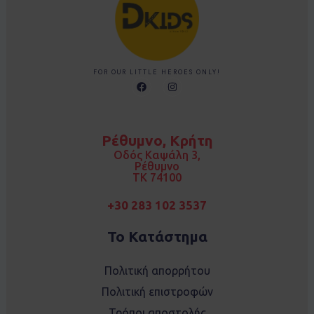
FOR OUR LITTLE HEROES ONLY!
F
I
a
n
c
s
e
t
b
a
o
g
Ρέθυμνο, Κρήτη
o
r
k
a
Οδός Καψάλη 3,
m
Ρέθυμνο
TK 74100
+30 283 102 3537
Το Κατάστημα
Πολιτική απορρήτου
Πολιτική επιστροφών
Τρόποι αποστολής