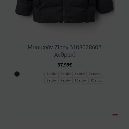
Μπουφάν Zippy 3108028602
Ανθρακί
37.99
€
4 ετών
5 ετών
6 ετών
7 ετών
8 ετών
9 ετών
10 ετών
12 ετών
+1