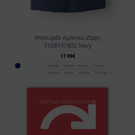
Μπουφάν Αμάνικο Zippy
3108197602 Navy
17.99
€
4 ετών
5 ετών
6 ετών
7 ετών
8 ετών
9 ετών
10 ετών
12 ετών
+1
ΦΌΡΤΩΣΗ ΠΕΡΙΣΣΌΤΕΡΩΝ