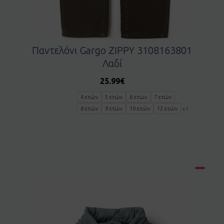
Παντελόνι Gargo ZIPPY 3108163801
Λαδί
25.99
€
4 ετών
5 ετών
6 ετών
7 ετών
8 ετών
9 ετών
10 ετών
12 ετών
+1