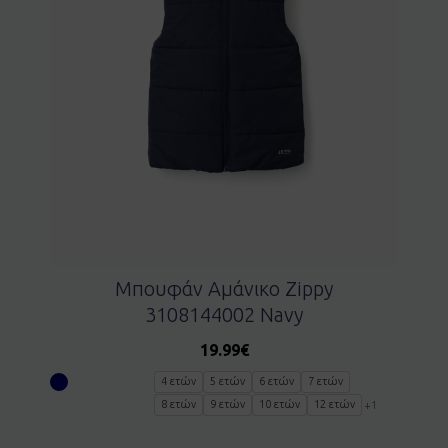
Μπουφάν Αμάνικο Zippy
3108144002 Navy
19.99
€
4 ετών
5 ετών
6 ετών
7 ετών
8 ετών
9 ετών
10 ετών
12 ετών
+1