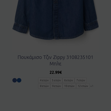
Πουκάμισο Τζιν Zippy 3108235101
Μπλε
22.99
€
4 ετών
5 ετών
6 ετών
7 ετών
8 ετών
9 ετών
10 ετών
12 ετών
+1