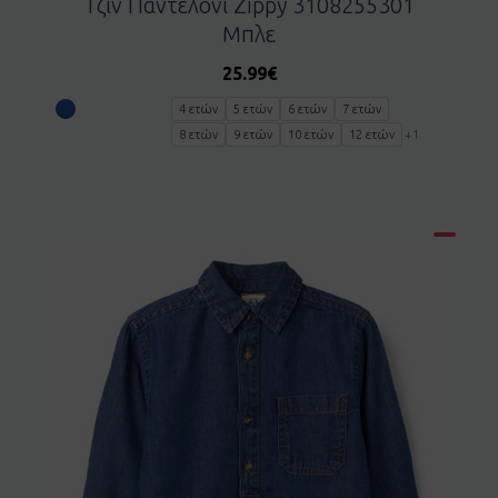
Τζιν Παντελονι Zippy 3108255301
Μπλε
25.99
€
4 ετών
5 ετών
6 ετών
7 ετών
8 ετών
9 ετών
10 ετών
12 ετών
+1