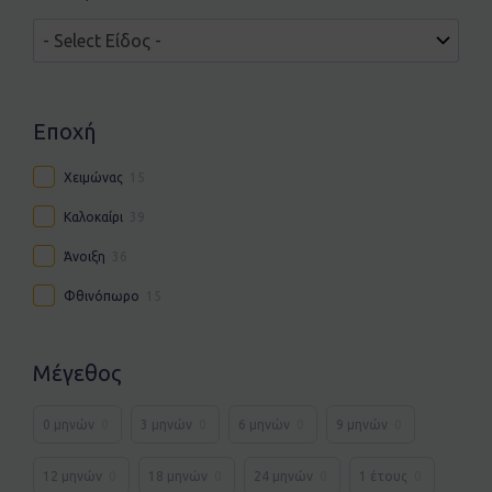
Εποχή
Χειμώνας
15
Καλοκαίρι
39
Άνοιξη
36
Φθινόπωρο
15
Μέγεθος
0 μηνών
0
3 μηνών
0
6 μηνών
0
9 μηνών
0
12 μηνών
0
18 μηνών
0
24 μηνών
0
1 έτους
0