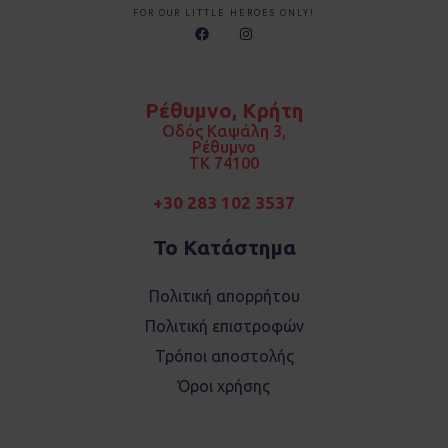
FOR OUR LITTLE HEROES ONLY!
F
I
a
n
c
s
e
t
b
a
o
g
Ρέθυμνο, Κρήτη
o
r
k
a
Οδός Καψάλη 3,
m
Ρέθυμνο
TK 74100
+30 283 102 3537
Το Κατάστημα
Πολιτική απορρήτου
Πολιτική επιστροφών
Τρόποι αποστολής
Όροι χρήσης