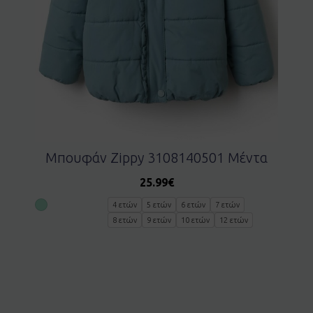
Μπουφάν Zippy 3108140501 Μέντα
25.99
€
4 ετών
5 ετών
6 ετών
7 ετών
8 ετών
9 ετών
10 ετών
12 ετών