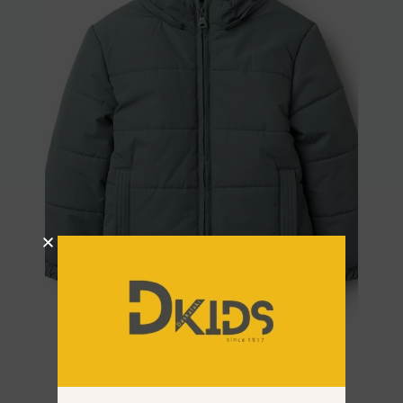
Μπουφάν Zippy 3108198502 Χακί