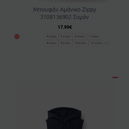
Μπουφάν Αμάνικο Zippy
3108136902 Σομόν
17.99
€
4 ετών
5 ετών
6 ετών
7 ετών
8 ετών
9 ετών
10 ετών
12 ετών
+1