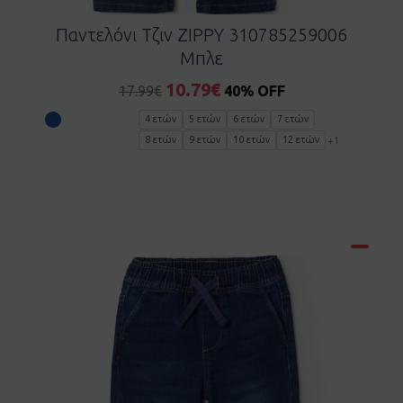
Παντελόνι Τζιν ZIPPY 310785259006
Μπλε
10.79
€
17.99
€
40% OFF
4 ετών
5 ετών
6 ετών
7 ετών
8 ετών
9 ετών
10 ετών
12 ετών
+1