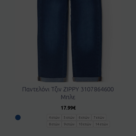
Παντελόνι Τζιν ZIPPY 3107864600
Μπλε
17.99
€
4 ετών
5 ετών
6 ετών
7 ετών
8 ετών
9 ετών
10 ετών
14 ετών