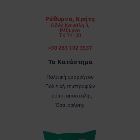
c
s
e
t
b
a
o
g
Ρέθυμνο, Κρήτη
o
r
k
a
Οδός Καψάλη 3,
m
Ρέθυμνο
TK 74100
+30 283 102 3537
Το Κατάστημα
Πολιτική απορρήτου
Πολιτική επιστροφών
Τρόποι αποστολής
Όροι χρήσης