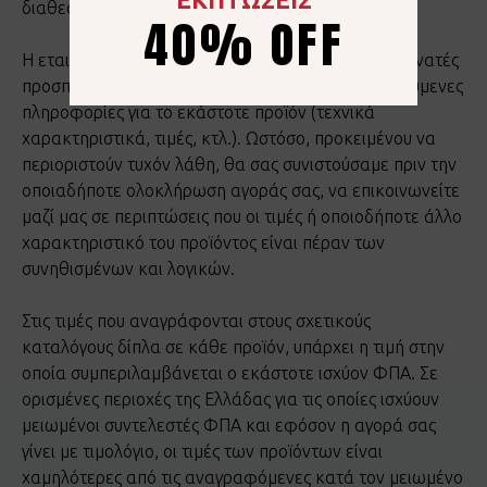
διαθεσιμότητά τους.
40% OFF
Η εταιρεία μας καταβάλλει καθημερινά όλες τις δυνατές
προσπάθειες έτσι ώστε να παρέχει όλες τις απαιτούμενες
πληροφορίες για το εκάστοτε προϊόν (τεχνικά
χαρακτηριστικά, τιμές, κτλ.). Ωστόσο, προκειμένου να
περιοριστούν τυχόν λάθη, θα σας συνιστούσαμε πριν την
οποιαδήποτε ολοκλήρωση αγοράς σας, να επικοινωνείτε
μαζί μας σε περιπτώσεις που οι τιμές ή οποιοδήποτε άλλο
χαρακτηριστικό του προϊόντος είναι πέραν των
συνηθισμένων και λογικών.
Στις τιμές που αναγράφονται στους σχετικούς
καταλόγους δίπλα σε κάθε προϊόν, υπάρχει η τιμή στην
οποία συμπεριλαμβάνεται ο εκάστοτε ισχύον ΦΠΑ. Σε
ορισμένες περιοχές της Ελλάδας για τις οποίες ισχύουν
μειωμένοι συντελεστές ΦΠΑ και εφόσον η αγορά σας
γίνει με τιμολόγιο, οι τιμές των προϊόντων είναι
χαμηλότερες από τις αναγραφόμενες κατά τον μειωμένο