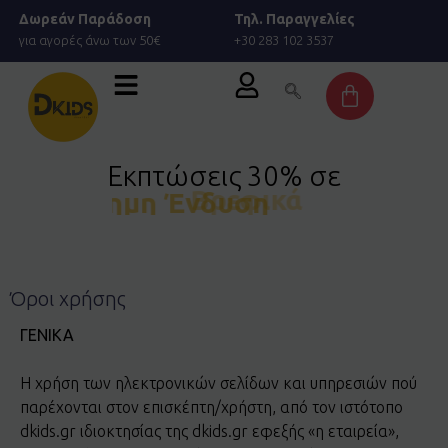
Μετάβαση
Δωρεάν Παράδοση
Τηλ. Παραγγελίες
στο
για αγορές άνω των 50€
+30 283 102 3537
περιεχόμενο
Cart
Εκπτώσεις 30% σε
Επίσημη Ένδυση
Όροι χρήσης
ΓΕΝΙΚΑ
Η χρήση των ηλεκτρονικών σελίδων και υπηρεσιών πού
παρέχονται στον επισκέπτη/χρήστη, από τον ιστότοπο
dkids.gr ιδιοκτησίας της dkids.gr εφεξής «η εταιρεία»,