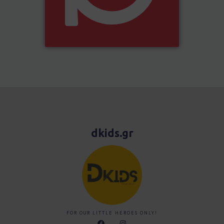
dkids.gr
FOR OUR LITTLE HEROES ONLY!
F
I