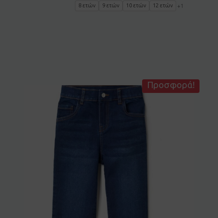
8 ετών
9 ετών
10 ετών
12 ετών
+1
Προσφορά!