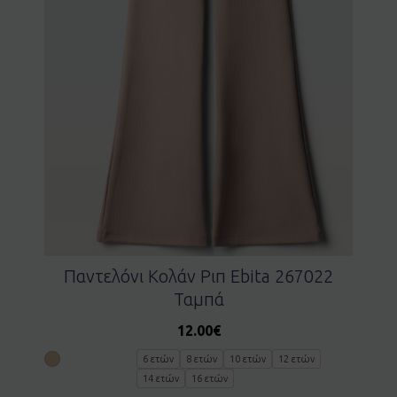
Παντελόνι Κολάν Ριπ Ebita 267022
Ταμπά
12.00
€
6 ετών
8 ετών
10 ετών
12 ετών
14 ετών
16 ετών