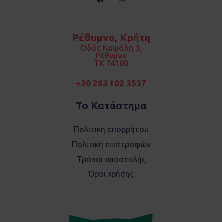
a
n
c
s
e
t
b
a
o
g
Ρέθυμνο, Κρήτη
o
r
k
a
Οδός Καψάλη 3,
m
Ρέθυμνο
TK 74100
+30 283 102 3537
Το Κατάστημα
Πολιτική απορρήτου
Πολιτική επιστροφών
Τρόποι αποστολής
Όροι χρήσης