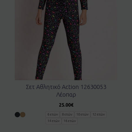
Σετ Αθλητικό Action 12630053
Λέοπαρ
25.00
€
6 ετών
8 ετών
10 ετών
12 ετών
14 ετών
16 ετών