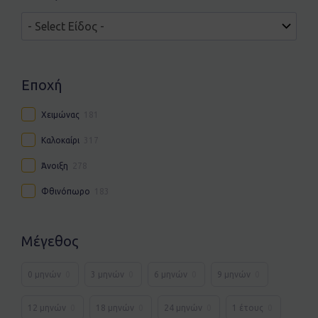
Εποχή
Χειμώνας
181
Καλοκαίρι
317
Άνοιξη
278
Φθινόπωρο
183
Μέγεθος
0 μηνών
0
3 μηνών
0
6 μηνών
0
9 μηνών
0
12 μηνών
0
18 μηνών
0
24 μηνών
0
1 έτους
0