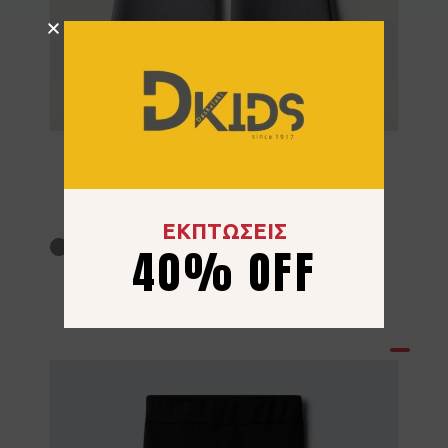
Παντελόνι Κολάν Ριπ Ebita 267022
Γκρι
12.00
€
ΕΚΠΤΩΣΕΙΣ
40% OFF
6 ετών
8 ετών
10 ετών
12 ετών
14 ετών
16 ετών