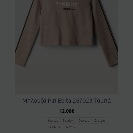
Μπλούζα Ριπ Ebita 267023 Ταμπά
12.00
€
6 ετών
8 ετών
10 ετών
12 ετών
14 ετών
16 ετών