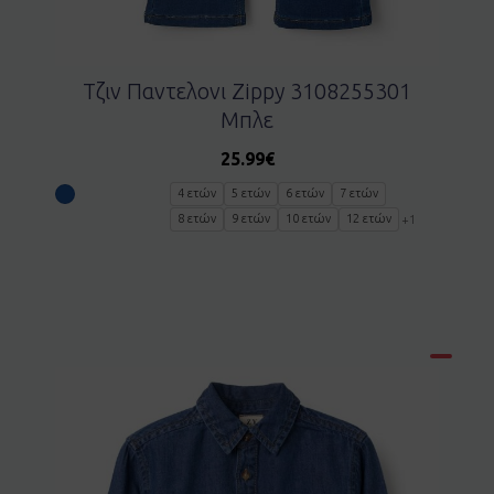
Τζιν Παντελονι Zippy 3108255301
Μπλε
25.99
€
4 ετών
5 ετών
6 ετών
7 ετών
8 ετών
9 ετών
10 ετών
12 ετών
+1