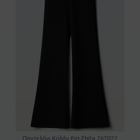
Παντελόνι Κολάν Ριπ Ebita 267022