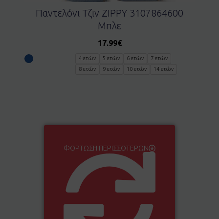
Παντελόνι Τζιν ZIPPY 3107864600
Μπλε
17.99
€
4 ετών
5 ετών
6 ετών
7 ετών
8 ετών
9 ετών
10 ετών
14 ετών
ΦΌΡΤΩΣΗ ΠΕΡΙΣΣΌΤΕΡΩΝ