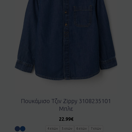
Πουκάμισο Τζιν Zippy 3108235101
Μπλε
22.99
€
4 ετών
5 ετών
6 ετών
7 ετών