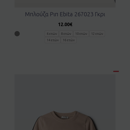
Μπλούζα Ριπ Ebita 267023 Γκρι
12.00
€
6 ετών
8 ετών
10 ετών
12 ετών
14 ετών
16 ετών