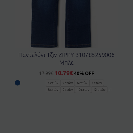
Παντελόνι Τζιν ZIPPY 310785259006
Μπλε
10.79
€
17.99
€
40% OFF
4 ετών
5 ετών
6 ετών
7 ετών
8 ετών
9 ετών
10 ετών
12 ετών
+1