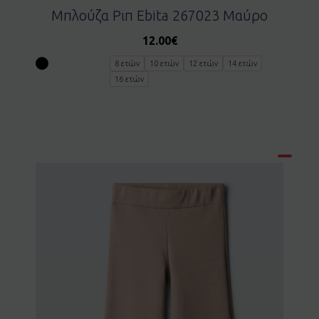
Μπλούζα Ριπ Ebita 267023 Μαύρο
12.00
€
8 ετών
10 ετών
12 ετών
14 ετών
16 ετών