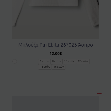
Μπλούζα Ριπ Ebita 267023 Άσπρο
12.00
€
6 ετών
8 ετών
10 ετών
12 ετών
14 ετών
16 ετών