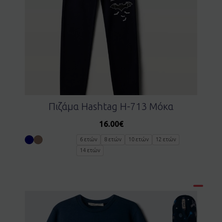
Πιζάμα Ηashtag H-713 Μόκα
16.00
€
6 ετών
8 ετών
10 ετών
12 ετών
14 ετών