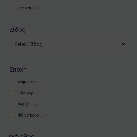
Κορίτσι
388
Είδος
Εποχή
Χειμώνας
318
Καλοκαίρι
519
Άνοιξη
461
Φθινόπωρο
319
Μέγεθος