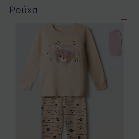
Ρούχα