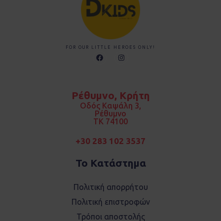
FOR OUR LITTLE HEROES ONLY!
F
I
a
n
c
s
e
t
b
a
o
g
Ρέθυμνο, Κρήτη
o
r
k
a
Οδός Καψάλη 3,
m
Ρέθυμνο
TK 74100
+30 283 102 3537
Το Κατάστημα
Πολιτική απορρήτου
Πολιτική επιστροφών
Τρόποι αποστολής