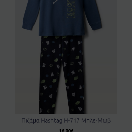
Πιζάμα Ηashtag H-717 Μπλε-Μωβ
16.00
€