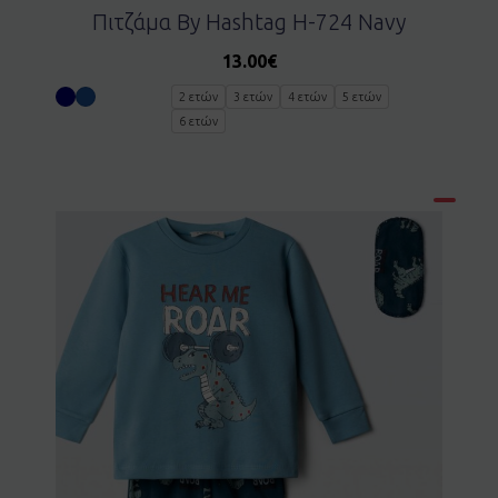
Πιτζάμα By Hashtag H-724 Navy
13.00
€
2 ετών
3 ετών
4 ετών
5 ετών
6 ετών