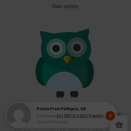
Όροι χρήσης
Ρουλα From Ρέθυμνο, GR
0
Purchased
Σετ EBITA 242019 φούξια - 8 ετών
About 23 hours ago