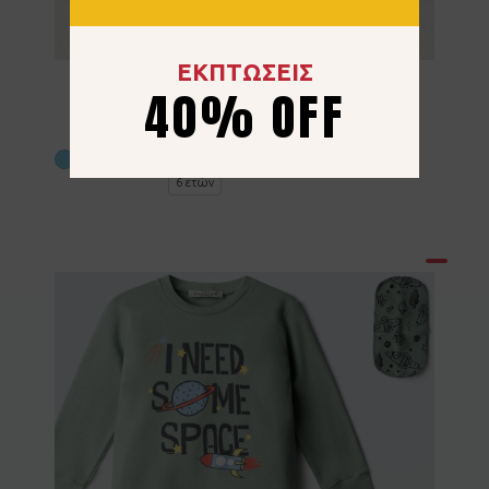
ΕΚΠΤΩΣΕΙΣ
Πιτζάμα By Hashtag H-722 Γαλάζιο
40% OFF
13.00
€
2 ετών
3 ετών
4 ετών
5 ετών
6 ετών