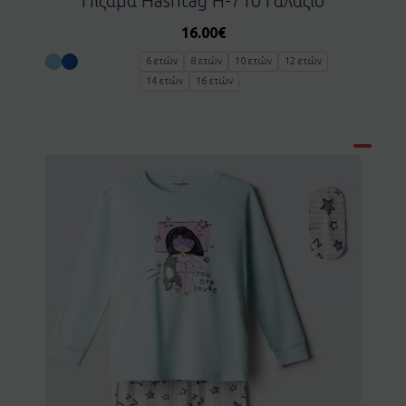
Πιζάμα Ηashtag H-710 Γαλάζιο
16.00
€
6 ετών
8 ετών
10 ετών
12 ετών
14 ετών
16 ετών