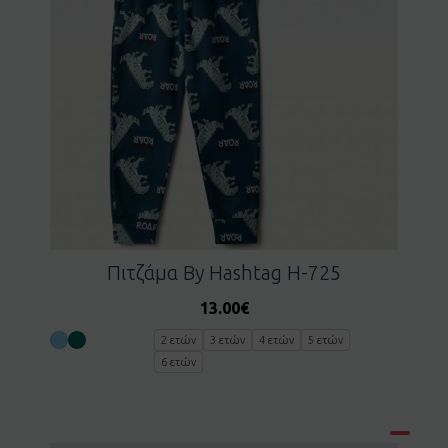
Πιτζάμα By Hashtag H-725
13.00
€
2 ετών
3 ετών
4 ετών
5 ετών
6 ετών