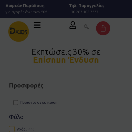
Μετάβαση
Δωρεάν Παράδοση
Τηλ. Παραγγελίες
στο
για αγορές άνω των 50€
+30 283 102 3537
περιεχόμενο
Cart
Εκπτώσεις 30% σε
Επίσημη Ένδυση
Προσφορές
Προϊόντα σε έκπτωση
Φύλο
Αγόρι
446