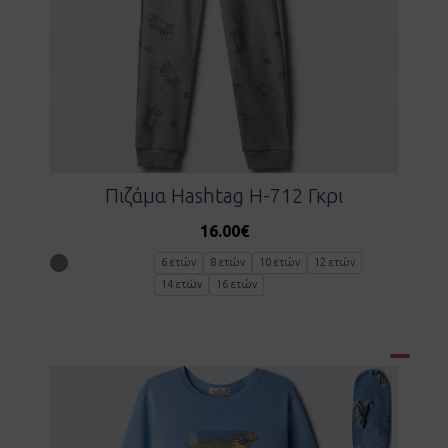
Πιζάμα Ηashtag H-712 Γκρι
16.00
€
6 ετών
8 ετών
10 ετών
12 ετών
14 ετών
16 ετών