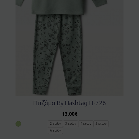
Πιτζάμα By Hashtag H-726
13.00
€
2 ετών
3 ετών
4 ετών
5 ετών
6 ετών