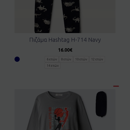
Πιζάμα Ηashtag H-714 Navy
16.00
€
6 ετών
8 ετών
10 ετών
12 ετών
14 ετών