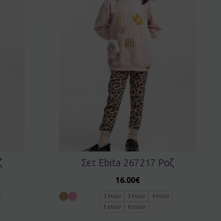
ζ
Σετ Ebita 267217 Ροζ
16.00
€
2 ετών
3 ετών
4 ετών
5 ετών
6 ετών