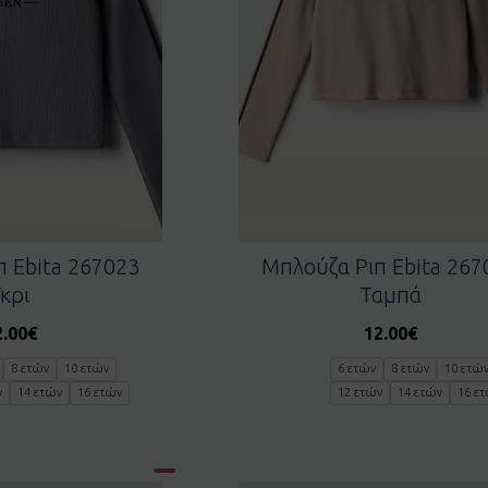
π Ebita 267023
Μπλούζα Ριπ Ebita 267
Γκρι
Ταμπά
2.00
€
12.00
€
8 ετών
10 ετών
6 ετών
8 ετών
10 ετώ
ν
14 ετών
16 ετών
12 ετών
14 ετών
16 ε