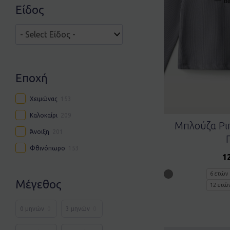
Είδος
Εποχή
Χειμώνας
153
Καλοκαίρι
209
Μπλούζα Ρι
Άνοιξη
201
Φθινόπωρο
153
1
6 ετών
Μέγεθος
12 ετώ
0 μηνών
0
3 μηνών
0