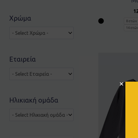
Μ
1
Χρώμα
8 ετών
14 ετώ
Εταιρεία
Ηλικιακή ομάδα