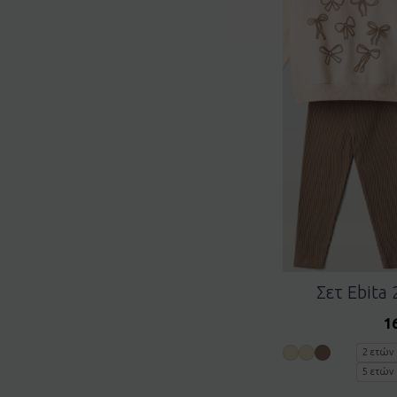
Σετ Ebita
1
2 ετών
5 ετών