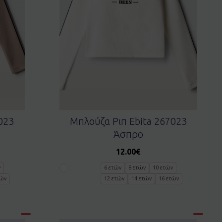
023
Μπλούζα Ριπ Ebita 267023
Άσπρο
12.00
€
ν
6 ετών
8 ετών
10 ετών
τών
12 ετών
14 ετών
16 ετών