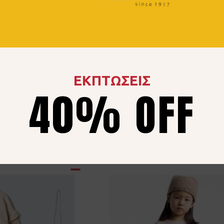
bita 267021
Σετ Ebita 267015 Γκρ
ΕΚΠΤΩΣΕΙΣ
40% OFF
θρακί
22.00
€
2.00
€
6 ετών
8 ετών
10 ετώ
12 ετών
14 ετών
16 ε
8 ετών
10 ετών
ν
14 ετών
16 ετών