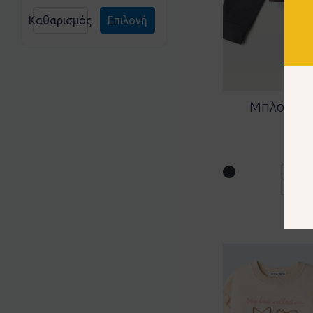
Καθαρισμός
Επιλογή
Μπλούζα E
Αν
1
6 ετών
12 ετώ