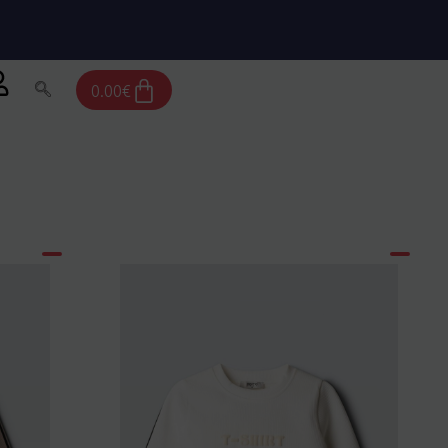
Cart
0.00
€