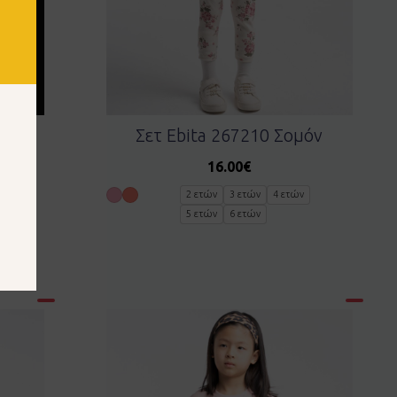
ι
Σετ Ebita 267210 Σομόν
16.00
€
ν
2 ετών
3 ετών
4 ετών
τών
5 ετών
6 ετών