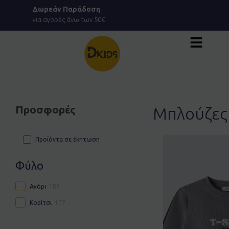
Μετάβαση
Δωρεάν Παράδοση
στο
για αγορές άνω των 50€
περιεχόμενο
Προσφορές
Μπλούζες
Προϊόντα σε έκπτωση
Φύλο
Αγόρι
185
Κορίτσι
177