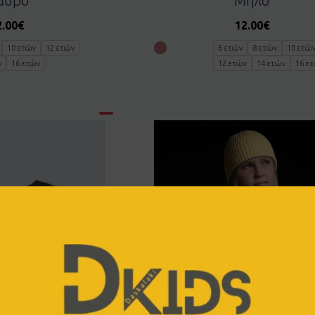
αύρο
Μήλο
2.00
€
12.00
€
10 ετών
12 ετών
6 ετών
8 ετών
10 ετώ
ν
16 ετών
12 ετών
14 ετών
16 ε