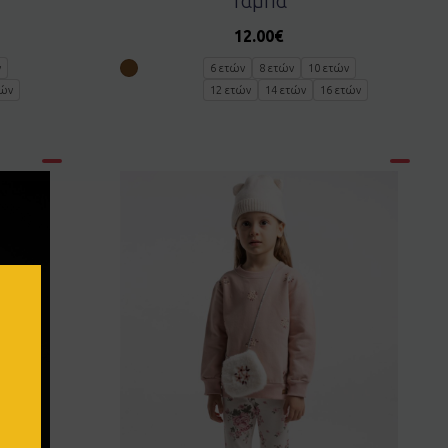
Ταμπά
12.00
€
ν
6 ετών
8 ετών
10 ετών
τών
12 ετών
14 ετών
16 ετών