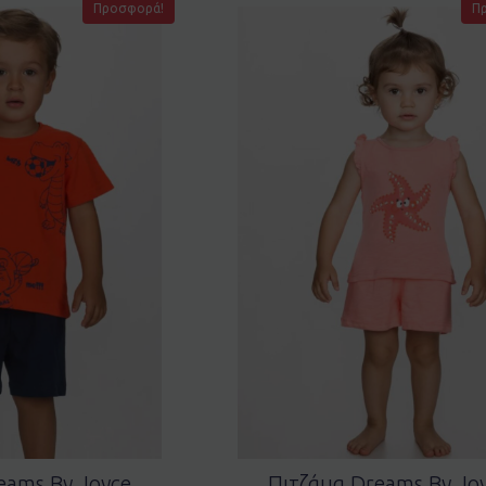
Προσφορά!
Π
eams By Joyce
Πιτζάμα Dreams By Jo