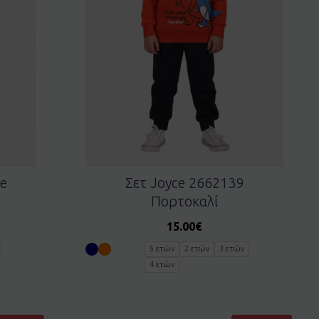
e
Σετ Joyce 2662139
Πορτοκαλί
15.00
€
5 ετών
2 ετών
3 ετών
4 ετών