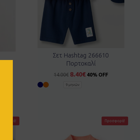
Σετ Hashtag 266610
Πορτοκαλί
8.40
€
14.00
€
40% OFF
F
9 μηνών
ροσφορά!
Προσφορά!