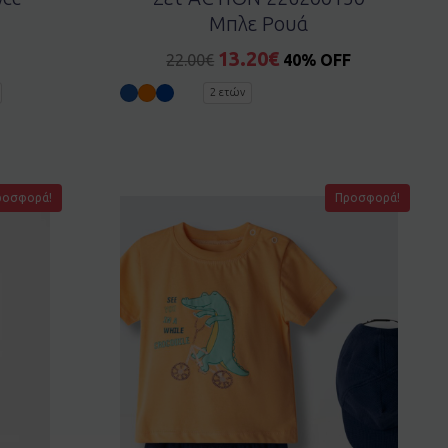
Μπλε Ρουά
13.20
€
22.00
€
40% OFF
2 ετών
ροσφορά!
Προσφορά!