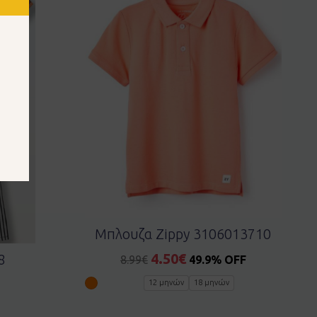
Μπλουζα Zippy 3106013710
4.50
€
8
8.99
€
49.9% OFF
12 μηνών
18 μηνών