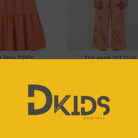
 2τεμ ZIPPY
Σετ Joyce 2613124
852801
Πορτοκαλί
99
€
10.20
€
40% OFF
17.00
€
40% OF
8 ετών
8 ετών
Προσφορά!
Π