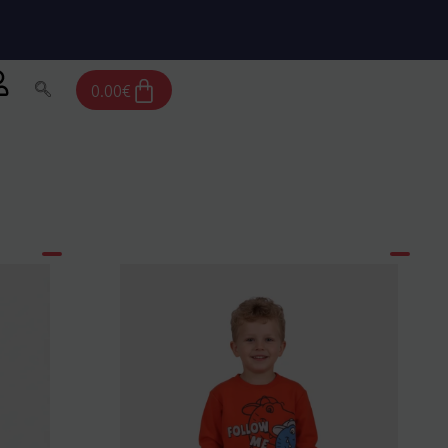
Cart
0.00
€