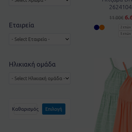
2624104
6.
11.00
€
Εταιρεία
2 ετών
5 ετών
Ηλικιακή ομάδα
Καθαρισμός
Επιλογή