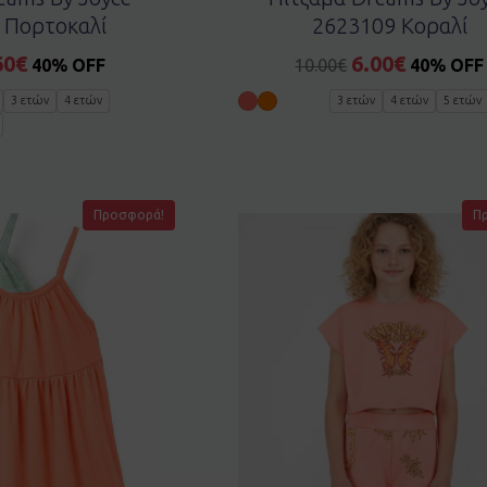
 Πορτοκαλί
2623109 Κοραλί
60
€
6.00
€
40% OFF
10.00
€
40% OFF
3 ετών
4 ετών
3 ετών
4 ετών
5 ετών
Προσφορά!
Π