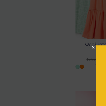
Φορέματα
3107
11.
19.99
€
6 ετών