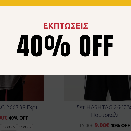
ΕΚΠΤΩΣΕΙΣ
40% OFF
G 266738 Γκρι
Σετ HASHTAG 26673
Πορτοκαλί
00
€
40% OFF
9.00
€
15.00
€
40% OFF
10 ετών
14 ετών