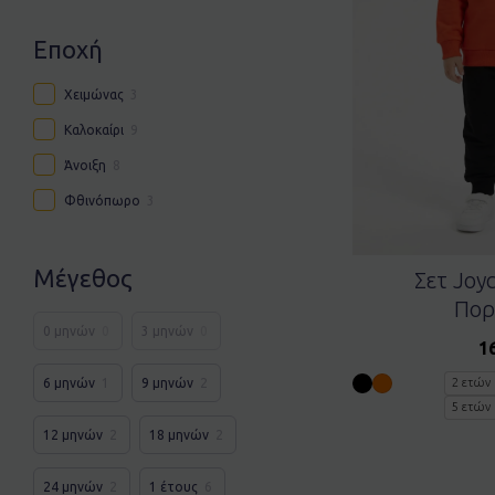
Εποχή
Χειμώνας
3
Καλοκαίρι
9
Άνοιξη
8
Φθινόπωρο
3
Μέγεθος
Σετ Joy
Πορ
0 μηνών
0
3 μηνών
0
1
6 μηνών
1
9 μηνών
2
2 ετών
5 ετών
12 μηνών
2
18 μηνών
2
24 μηνών
2
1 έτους
6