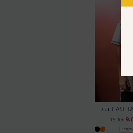
Σετ HASHTA
9.
15.00
€
6 ετών