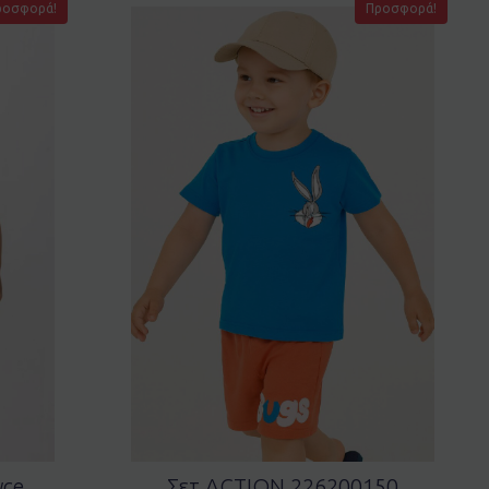
ροσφορά!
Προσφορά!
yce
Σετ ACTION 226200150