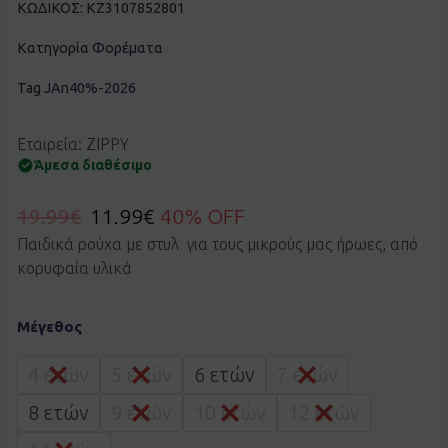
ΚΩΔΙΚΟΣ:
KZ3107852801
Κατηγορία
Φορέματα
Tag
JAn40%-2026
Εταιρεία: ZIPPY
Άμεσα διαθέσιμο
19.99
€
11.99
€
40% OFF
Παιδικά ρούχα με στυλ για τους μικρούς μας ήρωες, από
κορυφαία υλικά
Φορέματα
Μέγεθος
2τεμ
ZIPPY
3107852801
4 ετών
5 ετών
6 ετών
7 ετών
ποσότητα
8 ετών
9 ετών
10 ετών
12 ετών