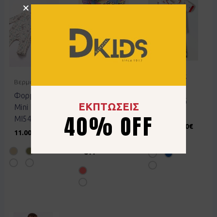
Βερμούδες
Βερμούδες
Βερμούδες
Σετ
Φορμάκι
Σετ
HASHTAG
ΕΚΠΤΩΣΕΙΣ
Mini Ebita
ACTION
254604
40% OFF
MI547 μπεζ
226600140
19.00
€
9.50
€
11.00
€
17.00
€
50% OFF
10.20
€
40%
OFF