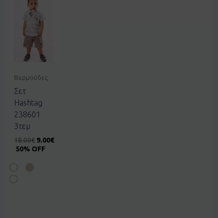
Βερμούδες
Σετ
Hashtag
238601
3τεμ
18.00
€
9.00
€
50% OFF