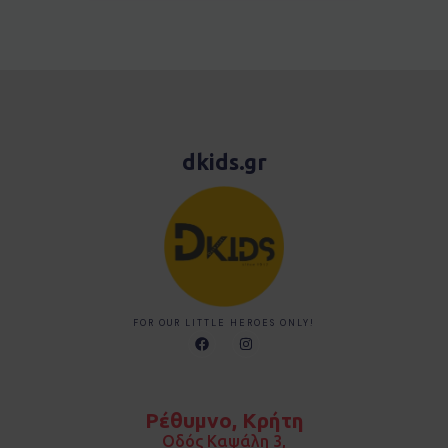
dkids.gr
FOR OUR LITTLE HEROES ONLY!
F
I
a
n
c
s
e
t
b
a
o
g
Ρέθυμνο, Κρήτη
o
r
k
a
Οδός Καψάλη 3,
m