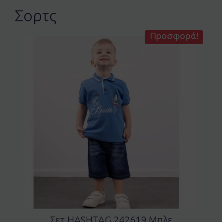
Σορτς
Προσφορά!
Σετ HASHTAG 242619 Μπλε