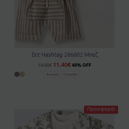
Σετ Hashtag 266602 Μπεζ
11.40
€
19.00
€
40% OFF
9 μηνών
12 μηνών
Προσφορά!