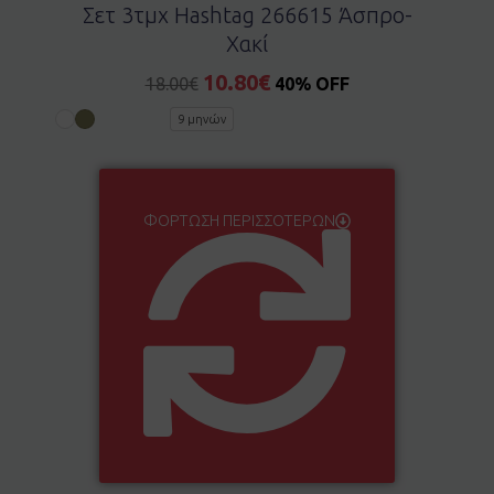
Σετ 3τμχ Hashtag 266615 Άσπρο-
Χακί
10.80
€
18.00
€
40% OFF
9 μηνών
ΦΌΡΤΩΣΗ ΠΕΡΙΣΣΌΤΕΡΩΝ