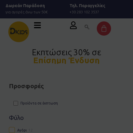
Μετάβαση
Δωρεάν Παράδοση
Τηλ. Παραγγελίες
στο
για αγορές άνω των 50€
+30 283 102 3537
περιεχόμενο
Cart
Εκπτώσεις 30% σε
Επίσημη Ένδυση
Προσφορές
Προϊόντα σε έκπτωση
Φύλο
Αγόρι
12