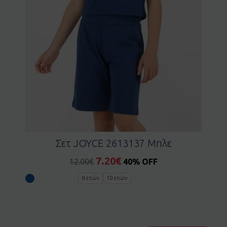
Σετ JOYCE 2613137 Μπλε
7.20
€
12.00
€
40% OFF
8 ετών
10 ετών