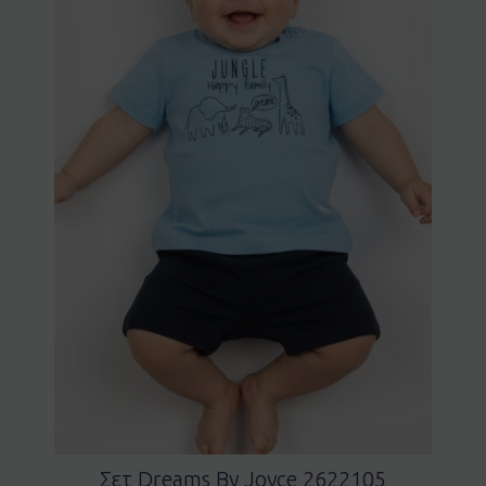
Σετ Dreams By Joyce 2622105