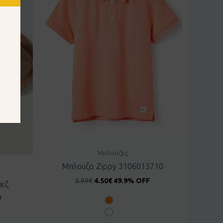
Μπλούζες
Μπλουζα Zippy 3106013710
8.99
€
4.50
€
49.9% OFF
πεζ
F