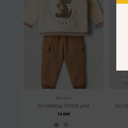
Βρεφικά
Σετ Hashtag 267605 μπεζ
Σετ 3
14.00
€