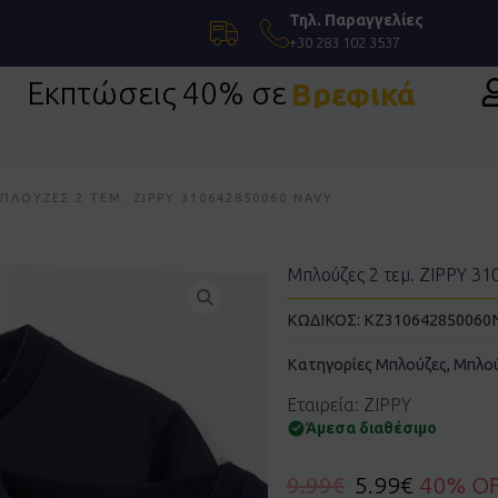
Τηλ. Παραγγελίες
+30 283 102 3537
Εκπτώσεις 40% σε
Βρεφικά
η Ένδυση
ΠΛΟΎΖΕΣ 2 ΤΕΜ. ZIPPY 310642850060 NAVY
Μπλούζες 2 τεμ. ZIPPY 3
ΚΩΔΙΚΟΣ:
KZ310642850060
Κατηγορίες
Μπλούζες
,
Μπλού
Εταιρεία: ZIPPY
Άμεσα διαθέσιμο
9.99
€
5.99
€
40% O