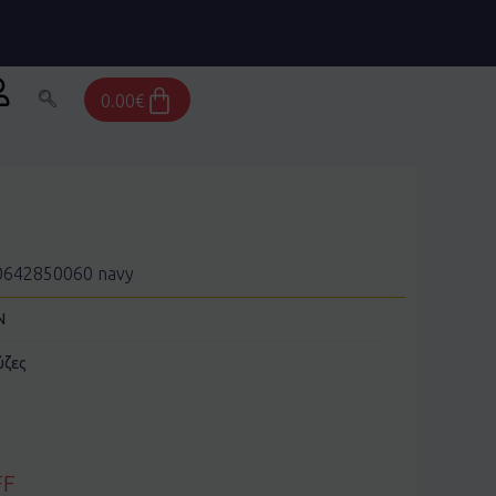
Cart
0.00
€
10642850060 navy
N
ζες
FF