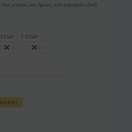
α τους μικρούς μας ήρωες, από κορυφαία υλικά
 ετών
7 ετών
0 ετών
12 ετών
ΑΛΆΘΙ