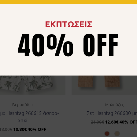
ΕΚΠΤΩΣΕΙΣ
40% OFF
Βερμούδες
Μπλούζες
τμχ Hashtag 266615 άσπρο-
Σετ Hashtag 266600 μ
χακί
21.00
€
12.60
€
40% OF
18.00
€
10.80
€
40% OFF