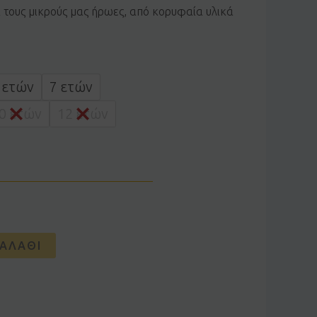
α τους μικρούς μας ήρωες, από κορυφαία υλικά
 ετών
7 ετών
0 ετών
12 ετών
ΑΛΆΘΙ