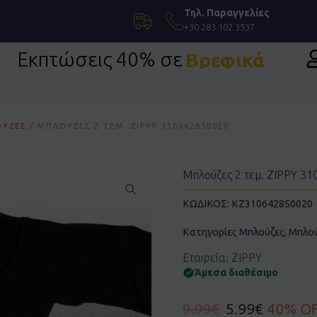
Τηλ. Παραγγελίες
+30 283 102 3537
Εκπτώσεις 40% σε
Βρεφικά
Επίσημη Ένδυση
ΎΖΕΣ
/ ΜΠΛΟΎΖΕΣ 2 ΤΕΜ. ZIPPY 310642850020
Μπλούζες 2 τεμ. ZIPPY 3
ΚΩΔΙΚΟΣ:
KZ310642850020
Κατηγορίες
Μπλούζες
,
Μπλού
Εταιρεία: ZIPPY
Άμεσα διαθέσιμο
9.99
€
5.99
€
40% O