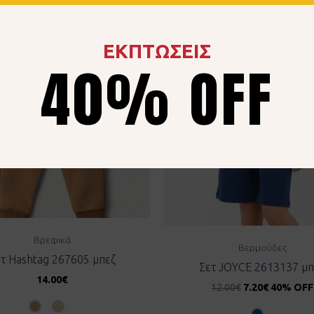
ΕΚΠΤΩΣΕΙΣ
40% OFF
Βρεφικά
Βερμούδες
τ Hashtag 267605 μπεζ
Σετ JOYCE 2613137 μπ
14.00
€
12.00
€
7.20
€
40% OFF