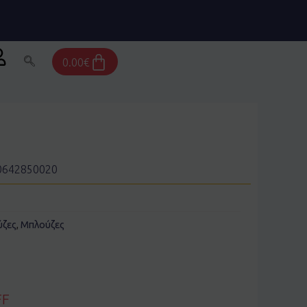
Cart
0.00
€
10642850020
ζες
,
Μπλούζες
FF