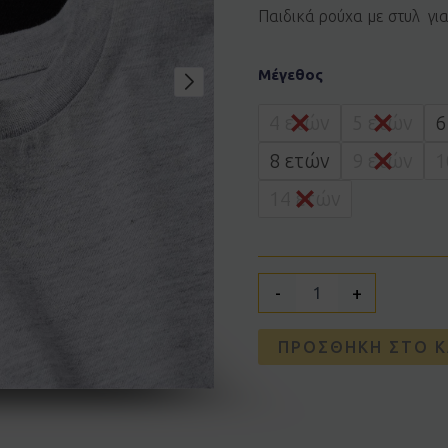
Παιδικά ρούχα με στυλ γι
Μπλούζες
Μέγεθος
2
τεμ.
ZIPPY
4 ετών
5 ετών
6
310642850020
ποσότητα
8 ετών
9 ετών
1
14 ετών
-
+
ΠΡΟΣΘΉΚΗ ΣΤΟ Κ