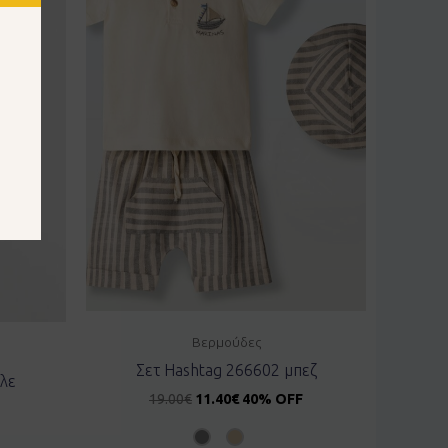
Βερμούδες
Σετ Hashtag 266602 μπεζ
λε
19.00
€
11.40
€
40% OFF