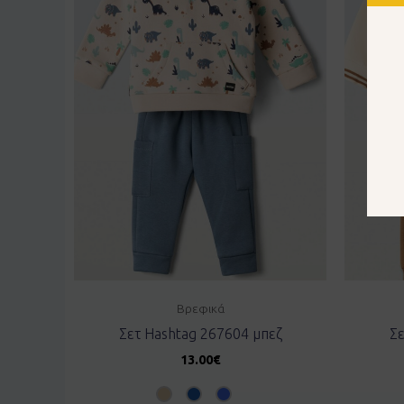
Βρεφικά
Σετ Hashtag 267604 μπεζ
Σε
13.00
€