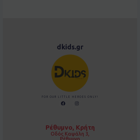
dkids.gr
FOR OUR LITTLE HEROES ONLY!
F
I
a
n
c
s
e
t
b
a
o
g
Ρέθυμνο, Κρήτη
o
r
k
a
Οδός Καψάλη 3,
m
Ρέθυμνο