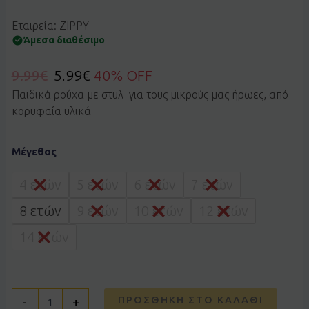
Εταιρεία: ZIPPY
Άμεσα διαθέσιμο
9.99
€
5.99
€
40% OFF
Παιδικά ρούχα με στυλ για τους μικρούς μας ήρωες, από
κορυφαία υλικά
Μπλούζα
Μέγεθος
polo
ZIPPY
3107821807
4 ετών
5 ετών
6 ετών
7 ετών
άσπρο
ποσότητα
8 ετών
9 ετών
10 ετών
12 ετών
14 ετών
ΠΡΟΣΘΉΚΗ ΣΤΟ ΚΑΛΆΘΙ
-
+