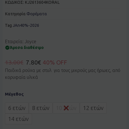
ΚΩΔΙΚΟΣ:
KJ2613604KORAL
Κατηγορία
Φορέματα
Tag
JAn40%-2026
Εταιρεία: Joyce
Άμεσα διαθέσιμο
13.00
€
7.80
€
40% OFF
Παιδικά ρούχα με στυλ για τους μικρούς μας ήρωες, από
κορυφαία υλικά
Φόρεμα
Μέγεθος
JOYCE
2613604
κοραλί
6 ετών
8 ετών
10 ετών
12 ετών
ποσότητα
14 ετών