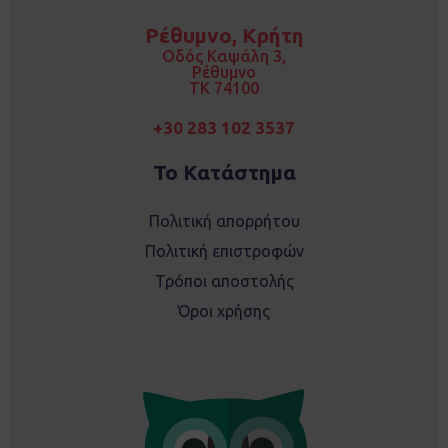
b
a
o
g
Ρέθυμνο, Κρήτη
o
r
k
a
Οδός Καψάλη 3,
m
Ρέθυμνο
TK 74100
+30 283 102 3537
Το Κατάστημα
Πολιτική απορρήτου
Πολιτική επιστροφών
Τρόποι αποστολής
Όροι χρήσης