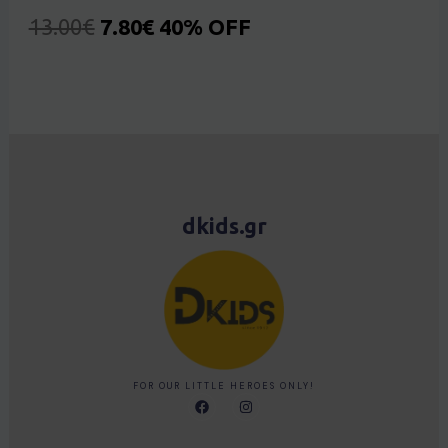
13.00
€
7.80
€
40% OFF
dkids.gr
FOR OUR LITTLE HEROES ONLY!
F
I
a
n
c
s
e
t