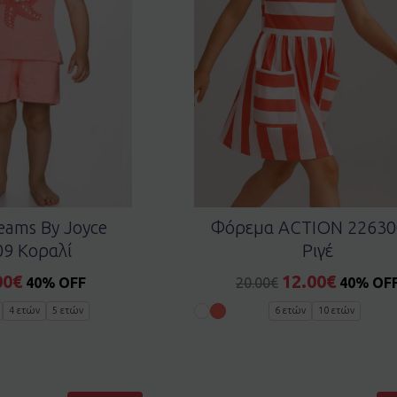
eams By Joyce
Φόρεμα ACTION 22630
9 Κοραλί
Ριγέ
00
€
12.00
€
40% OFF
20.00
€
40% OF
4 ετών
5 ετών
6 ετών
10 ετών