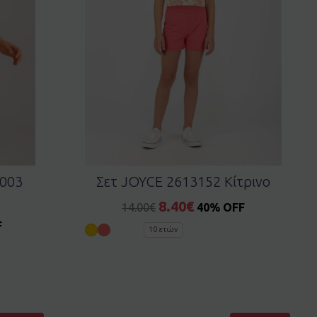
003
Σετ JOYCE 2613152 Κίτρινο
8.40
€
14.00
€
40% OFF
F
10 ετών