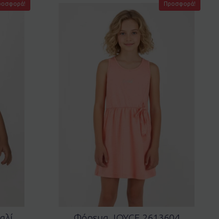
ροσφορά!
Προσφορά!
αλί
Φόρεμα JOYCE 2613604