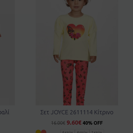
ραλί
Σετ JOYCE 2611114 Κίτρινο
9.60
€
16.00
€
40% OFF
6 ετών
4 ετών
2 ετών