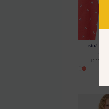
Μπλούζες
3107
7.
12.99
€
4 ετών