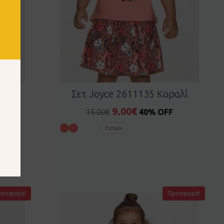
ραλί
Σετ Joyce 2611135 Κοραλί
9.00
€
15.00
€
40% OFF
ών
3 ετών
ροσφορά!
Προσφορά!