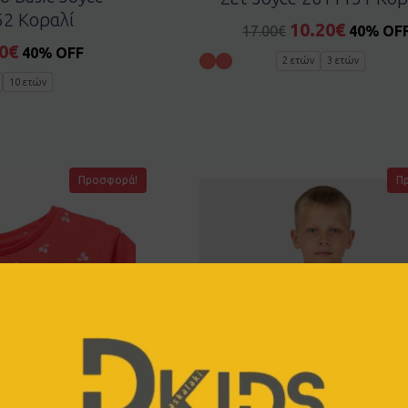
2 Κοραλί
10.20
€
17.00
€
40% OF
0
€
40% OFF
2 ετών
3 ετών
10 ετών
Προσφορά!
Π