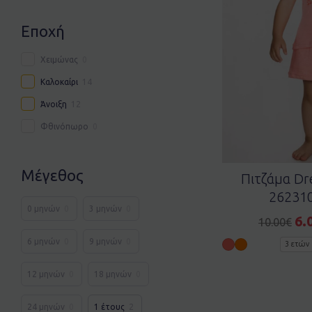
Εποχή
Χειμώνας
0
Καλοκαίρι
14
Άνοιξη
12
Φθινόπωρο
0
Μέγεθος
Πιτζάμα Dr
262310
0 μηνών
0
3 μηνών
0
6.
10.00
€
6 μηνών
0
9 μηνών
0
3 ετών
12 μηνών
0
18 μηνών
0
24 μηνών
0
1 έτους
2