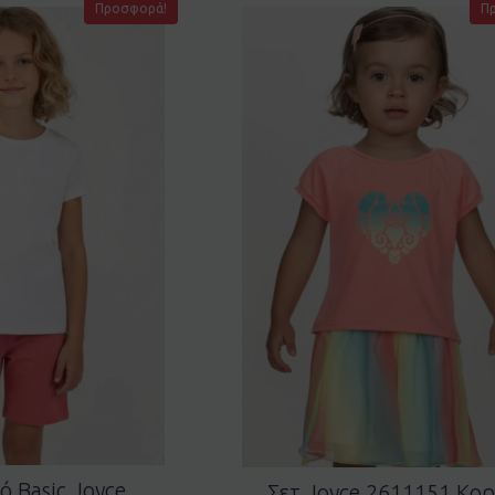
Προσφορά!
Π
ό Basic Joyce
Σετ Joyce 2611151 Κορ