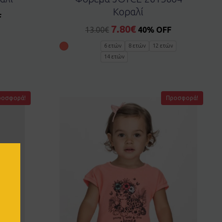
Κοραλί
F
7.80
€
13.00
€
40% OFF
6 ετών
8 ετών
12 ετών
14 ετών
ροσφορά!
Προσφορά!