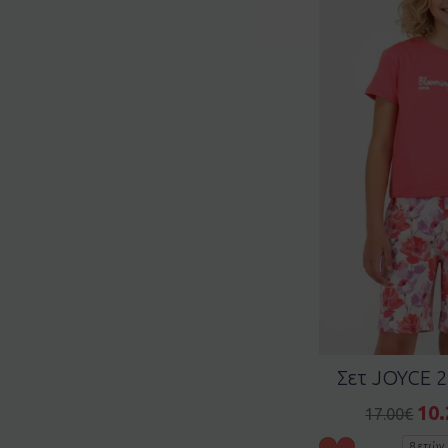
Σετ JOYCE 2
10.
17.00
€
8 ετών