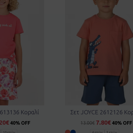
613136 Κοραλί
Σετ JOYCE 2612126 Κο
20
€
7.80
€
40% OFF
13.00
€
40% OFF
10 ετών
4 ετών
5 ετών