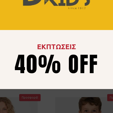
ΕΚΠΤΩΣΕΙΣ
 2τεμ ZIPPY
Σετ JOYCE 2614156 Κο
40% OFF
852703
9.00
€
15.00
€
40% OFF
79
€
40% OFF
6 ετών
10 ετών
12 ετ
14 ετών
9 ετών
Προσφορά!
Π