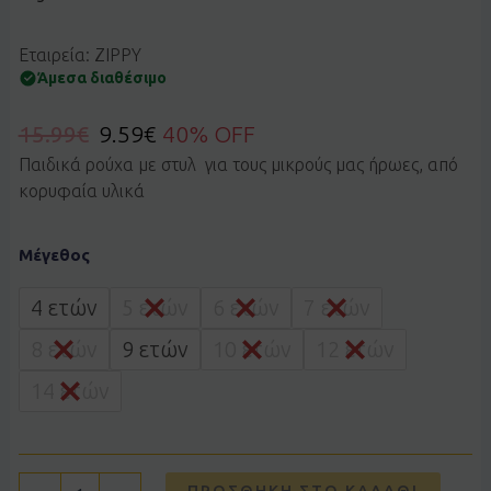
Εταιρεία: ZIPPY
Άμεσα διαθέσιμο
15.99
€
9.59
€
40% OFF
Παιδικά ρούχα με στυλ για τους μικρούς μας ήρωες, από
κορυφαία υλικά
Σορτς
Μέγεθος
τζιν
ZIPPY
31078777022
4 ετών
5 ετών
6 ετών
7 ετών
ποσότητα
8 ετών
9 ετών
10 ετών
12 ετών
14 ετών
ΠΡΟΣΘΉΚΗ ΣΤΟ ΚΑΛΆΘΙ