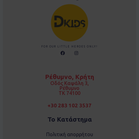
FOR OUR LITTLE HEROES ONLY!
F
I
a
n
c
s
e
t
b
a
o
g
Ρέθυμνο, Κρήτη
o
r
k
a
Οδός Καψάλη 3,
m
Ρέθυμνο
TK 74100
+30 283 102 3537
Το Κατάστημα
Πολιτική απορρήτου