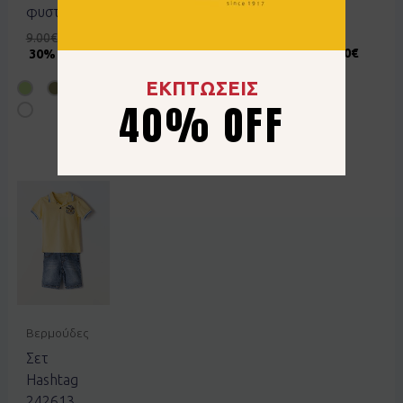
2442405
φυστικί
μουσταρδί
λαχανί
9.00
€
6.30
€
9.00
€
6.30
€
10.00
€
5.00
€
30% OFF
30% OFF
50% OFF
ΕΚΠΤΩΣΕΙΣ
40% OFF
Βερμούδες
Σετ
Hashtag
242613