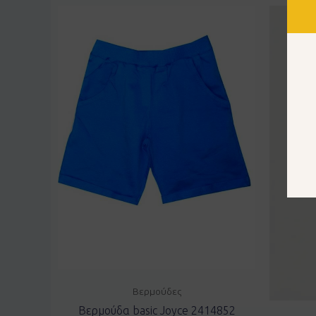
Βερμούδες
Βερμούδα basic Joyce 2414852