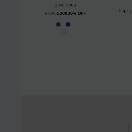
μπλε ρουα
Σορτς
9.00
€
6.30
€
30% OFF