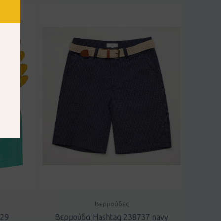
Βερμούδες
629
Βερμούδα Hashtag 238737 navy