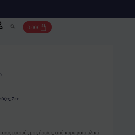
Cart
0.00
€
ο
ούζες
,
Σετ
α τους μικρούς μας ήρωες, από κορυφαία υλικά