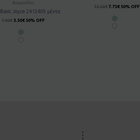
Βερμούδες
15.50
€
7.75
€
50% OFF
 Basic Joyce 2412405 μέντα
7.00
€
3.50
€
50% OFF