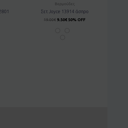
Βερμούδες
2801
Σετ Joyce 13914 άσπρο
19.00
€
9.50
€
50% OFF