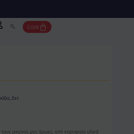
Cart
0.00
€
ο
ούζες
,
Σετ
α τους μικρούς μας ήρωες, από κορυφαία υλικά