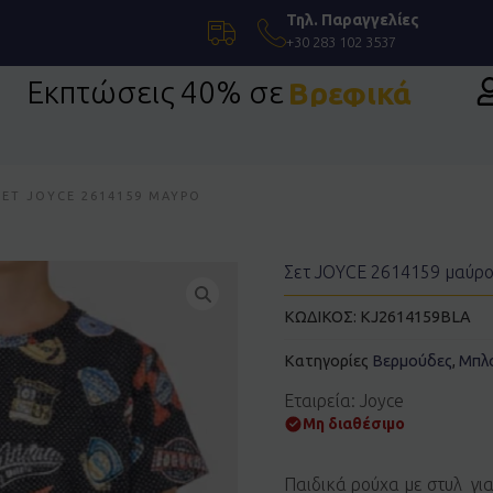
Τηλ. Παραγγελίες
+30 283 102 3537
Εκπτώσεις 40% σε
Βρεφικά
ΣΕΤ JOYCE 2614159 ΜΑΎΡΟ
Σετ JOYCE 2614159 μαύρ
ΚΩΔΙΚΟΣ:
KJ2614159BLA
Κατηγορίες
Βερμούδες
,
Μπλ
Εταιρεία: Joyce
Μη διαθέσιμο
Παιδικά ρούχα με στυλ γι