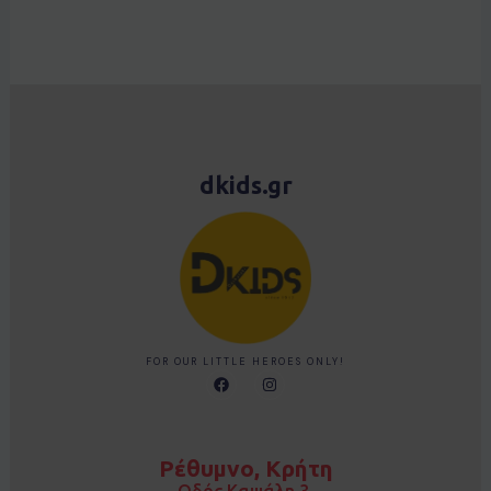
dkids.gr
FOR OUR LITTLE HEROES ONLY!
F
I
a
n
c
s
e
t
b
a
o
g
Ρέθυμνο, Κρήτη
o
r
k
a
Οδός Καψάλη 3,