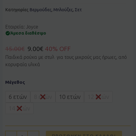
Κατηγορίες
Βερμούδες
,
Μπλούζες
,
Σετ
Εταιρεία: Joyce
Άμεσα διαθέσιμο
15.00
€
9.00
€
40% OFF
Παιδικά ρούχα με στυλ για τους μικρούς μας ήρωες, από
κορυφαία υλικά
Σετ
Μέγεθος
JOYCE
2614155
φυστικί
6 ετών
8 ετών
10 ετών
12 ετών
ποσότητα
14 ετών
ΠΡΟΣΘΉΚΗ ΣΤΟ ΚΑΛΆΘΙ