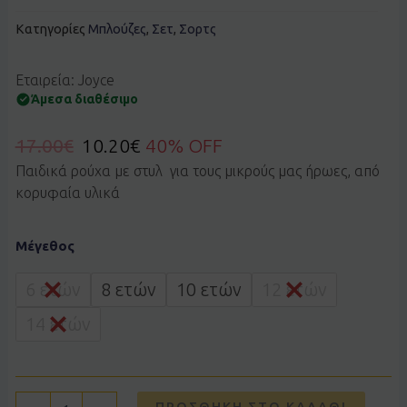
Κατηγορίες
Μπλούζες
,
Σετ
,
Σορτς
Εταιρεία: Joyce
Άμεσα διαθέσιμο
17.00
€
10.20
€
40% OFF
Παιδικά ρούχα με στυλ για τους μικρούς μας ήρωες, από
κορυφαία υλικά
Σετ
Μέγεθος
JOYCE
2614153
κίτρινο
6 ετών
8 ετών
10 ετών
12 ετών
ποσότητα
14 ετών
ΠΡΟΣΘΉΚΗ ΣΤΟ ΚΑΛΆΘΙ