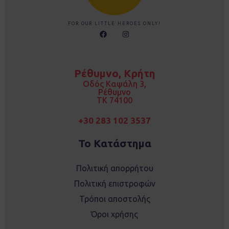
FOR OUR LITTLE HEROES ONLY!
F
I
a
n
c
s
e
t
b
a
o
g
Ρέθυμνο, Κρήτη
o
r
k
a
Οδός Καψάλη 3,
m
Ρέθυμνο
TK 74100
+30 283 102 3537
Το Κατάστημα
Πολιτική απορρήτου
Πολιτική επιστροφών
Τρόποι αποστολής
Όροι χρήσης