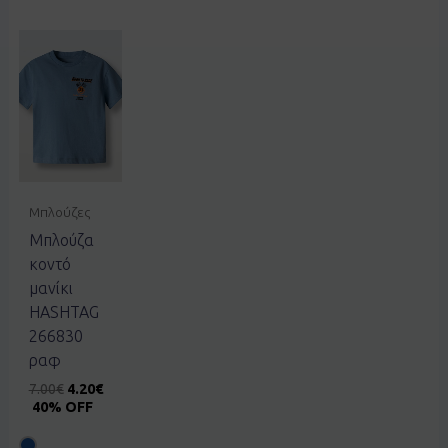
Μπλούζες
Μπλούζα
κοντό
μανίκι
HASHTAG
266830
ραφ
7.00
€
4.20
€
40% OFF