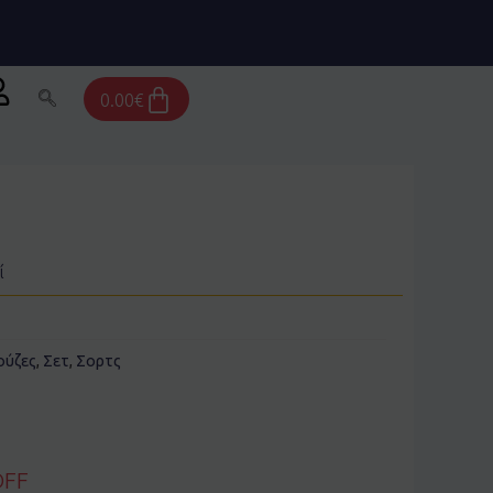
Cart
0.00
€
ί
ούζες
,
Σετ
,
Σορτς
OFF