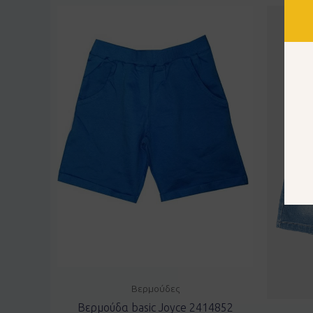
Βερμούδες
Βερμούδα basic Joyce 2414852