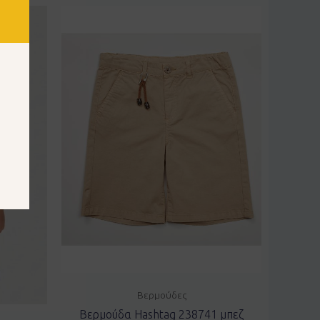
Βερμούδες
Βερμούδα Hashtag 238741 μπεζ