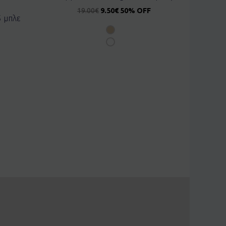
19.00
€
9.50
€
50% OFF
5 μπλε