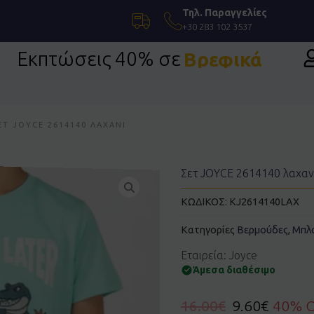
Τηλ. Παραγγελίες
+30 283 102 3537
Εκπτώσεις 40% σε
Βρεφικά
η Ένδυση
ΕΤ JOYCE 2614140 ΛΑΧΑΝΊ
Σετ JOYCE 2614140 λαχαν
ΚΩΔΙΚΟΣ:
KJ2614140LAX
Κατηγορίες
Βερμούδες
,
Μπλ
Εταιρεία: Joyce
Άμεσα διαθέσιμο
16.00
€
9.60
€
40% 