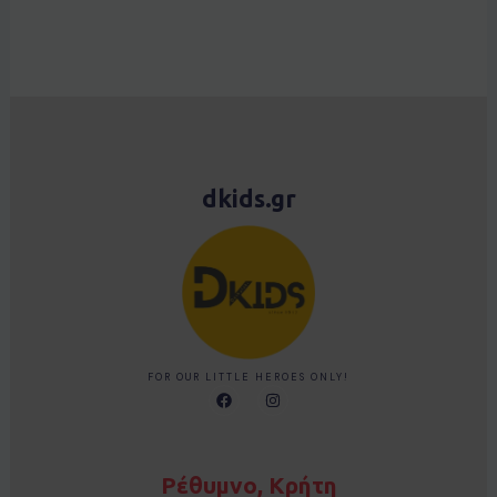
dkids.gr
FOR OUR LITTLE HEROES ONLY!
F
I
a
n
c
s
e
t
b
a
o
g
Ρέθυμνο, Κρήτη
o
r