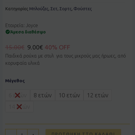
Κατηγορίες
Μπλούζες
,
Σετ
,
Σορτς
,
Φούστες
Εταιρεία: Joyce
Άμεσα διαθέσιμο
15.00
€
9.00
€
40% OFF
Παιδικά ρούχα με στυλ για τους μικρούς μας ήρωες, από
κορυφαία υλικά
Σετ
Μέγεθος
JOYCE
2613141
άσπρο
6 ετών
8 ετών
10 ετών
12 ετών
ποσότητα
14 ετών
ΠΡΟΣΘΉΚΗ ΣΤΟ ΚΑΛΆΘΙ
-
+