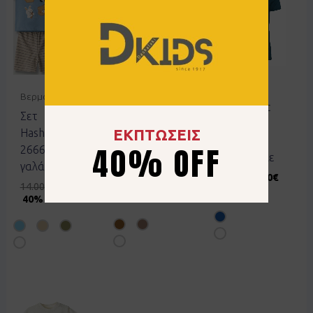
Μπλούζες
Βερμούδες
Polo basic
Μπλούζες
Σετ
Joyce
Μπλούζα
ΕΚΠΤΩΣΕΙΣ
Hashtag
2414830
basic Joyce
40% OFF
266612
μπλε βιολε
2463951
γαλάζιο
καφέ
12.00
€
6.00
€
14.00
€
8.40
€
50% OFF
8.00
€
40% OFF