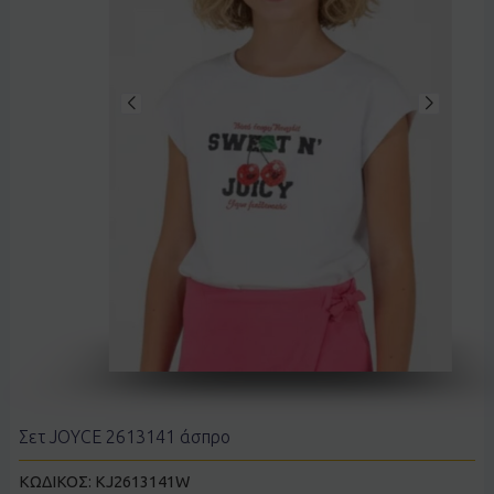
Σετ JOYCE 2613141 άσπρο
ΚΩΔΙΚΟΣ:
KJ2613141W