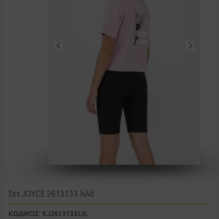
Σετ JOYCE 2613133 λιλά
ΚΩΔΙΚΟΣ:
KJ2613133LIL