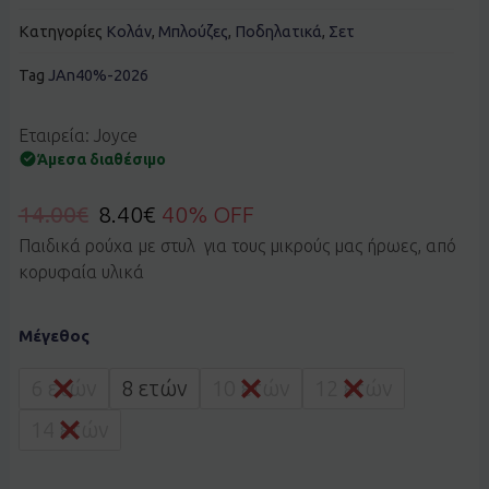
Κατηγορίες
Κολάν
,
Μπλούζες
,
Ποδηλατικά
,
Σετ
Tag
JAn40%-2026
Εταιρεία: Joyce
Άμεσα διαθέσιμο
14.00
€
8.40
€
40% OFF
Παιδικά ρούχα με στυλ για τους μικρούς μας ήρωες, από
κορυφαία υλικά
Σετ
Μέγεθος
JOYCE
2613133
λιλά
6 ετών
8 ετών
10 ετών
12 ετών
ποσότητα
14 ετών