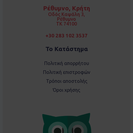
o
g
Ρέθυμνο, Κρήτη
o
r
k
a
Οδός Καψάλη 3,
m
Ρέθυμνο
TK 74100
+30 283 102 3537
Το Κατάστημα
Πολιτική απορρήτου
Πολιτική επιστροφών
Τρόποι αποστολής
Όροι χρήσης