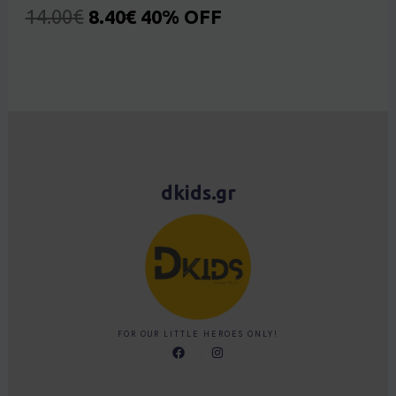
14.00
€
8.40
€
40% OFF
dkids.gr
FOR OUR LITTLE HEROES ONLY!
F
I
a
n
c
s
e
t
b
a