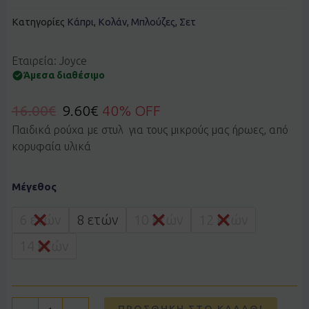
Κατηγορίες
Κάπρι
,
Κολάν
,
Μπλούζες
,
Σετ
Εταιρεία: Joyce
Άμεσα διαθέσιμο
16.00
€
9.60
€
40% OFF
Παιδικά ρούχα με στυλ για τους μικρούς μας ήρωες, από
κορυφαία υλικά
Σετ
Μέγεθος
JOYCE
2613129
μαύρο
6 ετών
8 ετών
10 ετών
12 ετών
ποσότητα
14 ετών
ΠΡΟΣΘΉΚΗ ΣΤΟ ΚΑΛΆΘΙ