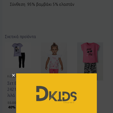
Σύνθεση 95% βαμβάκι 5% ελαστάν
Σχετικά προϊόντα
Κάπρι
Σετ Ebita
Κάπρι
242121
Κάπρι
Σετ Ebita
λιλά
Σετ Joyce
254103
2611121
15.00
€
9.00
€
φούξια
40% OFF
άσπρο