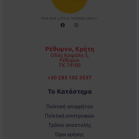
FOR OUR LITTLE HEROES ONLY!
F
I
a
n
c
s
e
t
b
a
o
g
Ρέθυμνο, Κρήτη
o
r
k
a
Οδός Καψάλη 3,
m
Ρέθυμνο
TK 74100
+30 283 102 3537
Το Κατάστημα
Πολιτική απορρήτου
Πολιτική επιστροφών
Τρόποι αποστολής
Όροι χρήσης