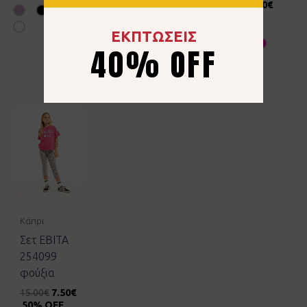
15.00
€
9.00
€
12.00
€
7.20
€
40% OFF
40% OFF
ΕΚΠΤΩΣΕΙΣ
40% OFF
Κάπρι
Σετ EBITA
254099
φούξια
15.00
€
7.50
€
50% OFF