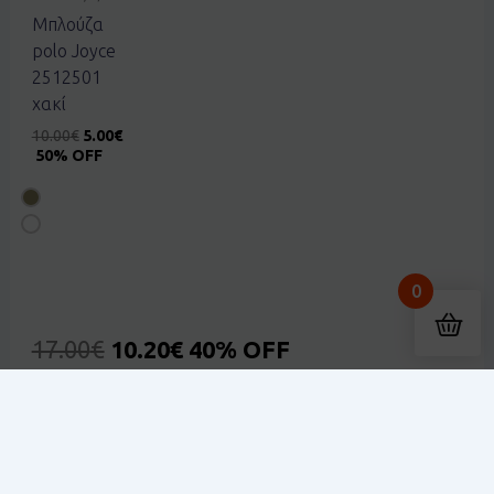
Μπλούζα
polo Joyce
2512501
χακί
10.00
€
5.00
€
50% OFF
0
17.00
€
10.20
€
40% OFF