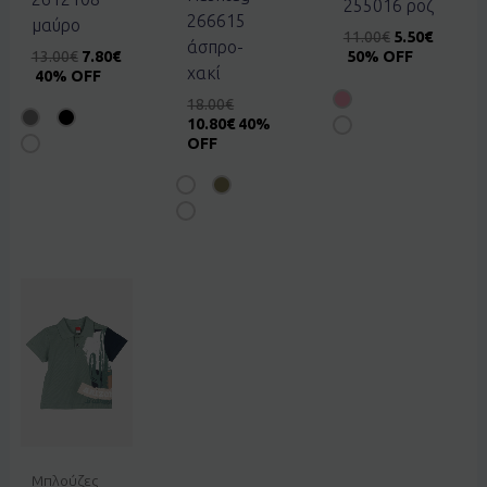
255016 ροζ
266615
μαύρο
11.00
€
5.50
€
άσπρο-
13.00
€
7.80
€
50% OFF
χακί
40% OFF
18.00
€
10.80
€
40%
OFF
Μπλούζες