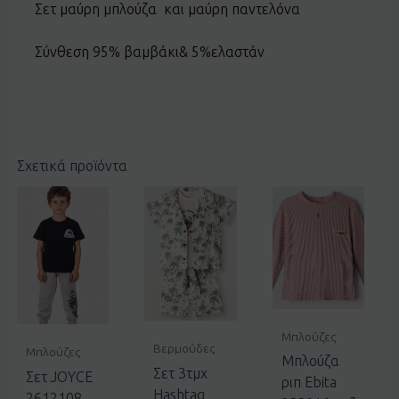
Σετ μαύρη μπλούζα και μαύρη παντελόνα
Σύνθεση 95% βαμβάκι& 5%ελαστάν
Σχετικά προϊόντα
Μπλούζες
Βερμούδες
Μπλούζες
Μπλούζα
Σετ 3τμχ
Σετ JOYCE
ριπ Ebita
Hashtag
2612108