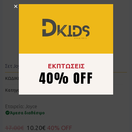
ΕΚΠΤΩΣΕΙΣ
Σετ Joyce 2613124 μαύρο
40% OFF
ΚΩΔΙΚΟΣ:
KJ2613124BLA
Κατηγορίες
Μπλούζες
,
Παντελόνια
,
Σετ
Εταιρεία: Joyce
Άμεσα διαθέσιμο
17.00
€
10.20
€
40% OFF