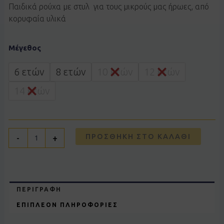
Παιδικά ρούχα με στυλ για τους μικρούς μας ήρωες, από
κορυφαία υλικά
Σετ
Μέγεθος
Joyce
2613124
μαύρο
6 ετών
8 ετών
10 ετών
12 ετών
ποσότητα
14 ετών
ΠΡΟΣΘΉΚΗ ΣΤΟ ΚΑΛΆΘΙ
-
+
ΠΕΡΙΓΡΑΦΉ
ΕΠΙΠΛΈΟΝ ΠΛΗΡΟΦΟΡΊΕΣ