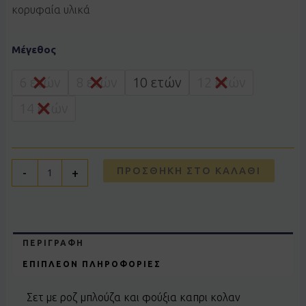
κορυφαία υλικά
Σετ
Μέγεθος
JOYCE
2613122
ροζ
6 ετών
8 ετών
10 ετών
12 ετών
ποσότητα
14 ετών
ΠΡΟΣΘΉΚΗ ΣΤΟ ΚΑΛΆΘΙ
-
+
ΠΕΡΙΓΡΑΦΉ
ΕΠΙΠΛΈΟΝ ΠΛΗΡΟΦΟΡΊΕΣ
Σετ με ροζ μπλούζα και φούξια καπρι κολαν