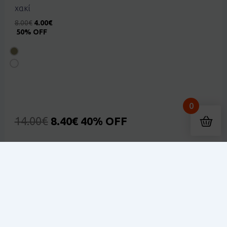
χακί
8.00
€
4.00
€
50% OFF
0
14.00
€
8.40
€
40% OFF
dkids.gr