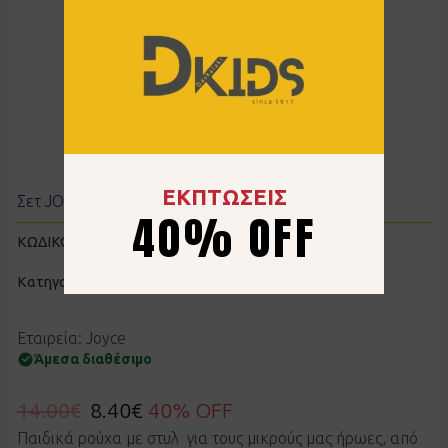
ΕΚΠΤΩΣΕΙΣ
Σετ JOYCE 2613122 ροζ
40% OFF
ΚΩΔΙΚΟΣ:
KJ2613122PINK
Κατηγορίες
Κάπρι
,
Κολάν
,
Μπλούζες
,
Σετ
Εταιρεία: Joyce
Άμεσα διαθέσιμο
14.00
€
8.40
€
40% OFF
Παιδικά ρούχα με στυλ για τους μικρούς μας ήρωες, από