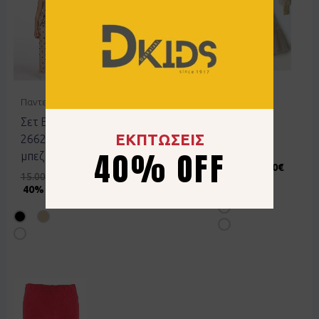
Παντελόνια
Φορέματα
Παντελόνια
Τζιν ZIPPY
Φόρεμα
Σετ EBITA
3106564500
EBITA
ΕΚΠΤΩΣΕΙΣ
266273
254506
40% OFF
15.99
€
μπεζ
19.00
€
9.50
€
15.00
€
9.00
€
50% OFF
40% OFF