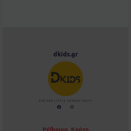
dkids.gr
FOR OUR LITTLE HEROES ONLY!
F
I
a
n
c
s
e
t
b
a
o
g
Ρέθυμνο, Κρήτη
o
r