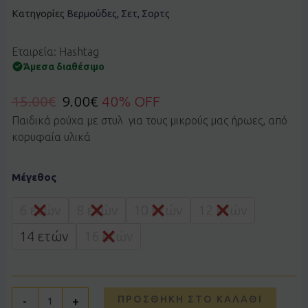
Κατηγορίες
Βερμούδες
,
Σετ
,
Σορτς
Εταιρεία: Hashtag
Άμεσα διαθέσιμο
15.00
€
9.00
€
40% OFF
Παιδικά ρούχα με στυλ για τους μικρούς μας ήρωες, από
κορυφαία υλικά
Σετ
Μέγεθος
HASHTAG
266741σάπιο
μήλο
6 ετών
8 ετών
10 ετών
12 ετών
ποσότητα
14 ετών
16 ετών
ΠΡΟΣΘΉΚΗ ΣΤΟ ΚΑΛΆΘΙ
-
+