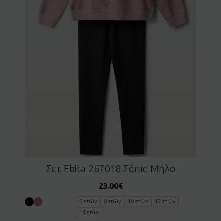
Σετ Ebita 267018 Σάπιο Μήλο
23.00
€
6 ετών
8 ετών
10 ετών
12 ετών
14 ετών