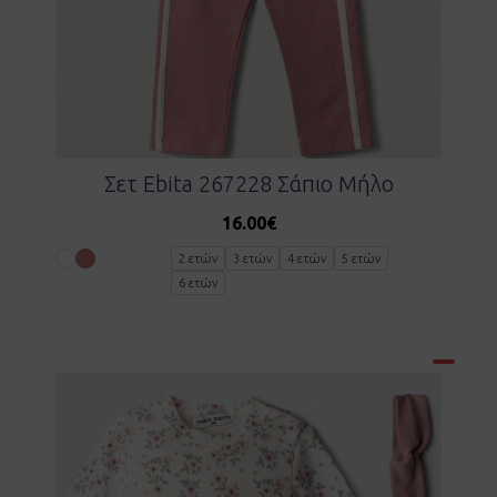
Σετ Ebita 267228 Σάπιο Μήλο
16.00
€
2 ετών
3 ετών
4 ετών
5 ετών
6 ετών