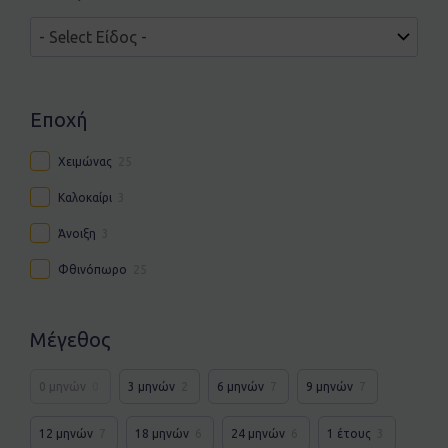
Εποχή
Χειμώνας
25
Καλοκαίρι
3
Άνοιξη
3
Φθινόπωρο
25
Μέγεθος
0 μηνών
0
3 μηνών
2
6 μηνών
7
9 μηνών
7
12 μηνών
7
18 μηνών
6
24 μηνών
6
1 έτους
3