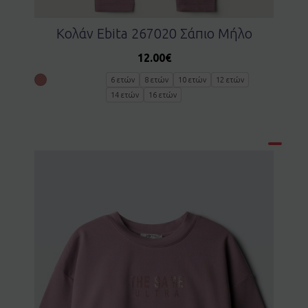
Κολάν Ebita 267020 Σάπιο Μήλο
12.00
€
6 ετών
8 ετών
10 ετών
12 ετών
14 ετών
16 ετών