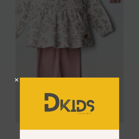
Σετ Ebita 267519 Άσπρο