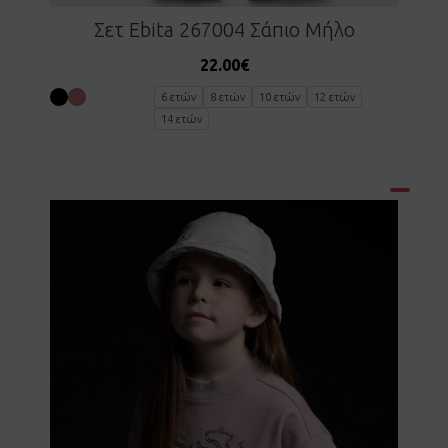
Σετ Ebita 267004 Σάπιο Μήλο
22.00
€
6 ετών
8 ετών
10 ετών
12 ετών
14 ετών