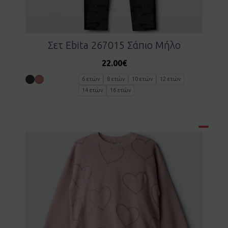
Σετ Ebita 267015 Σάπιο Μήλο
22.00
€
6 ετών
8 ετών
10 ετών
12 ετών
14 ετών
16 ετών