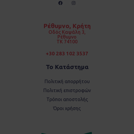
F
I
a
n
c
s
e
t
b
a
o
g
Ρέθυμνο, Κρήτη
o
r
k
a
Οδός Καψάλη 3,
m
Ρέθυμνο
TK 74100
+30 283 102 3537
Το Κατάστημα
Πολιτική απορρήτου
Πολιτική επιστροφών
Τρόποι αποστολής
Όροι χρήσης