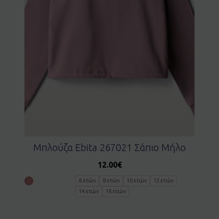
Μπλούζα Ebita 267021 Σάπιο Μήλο
12.00
€
6 ετών
8 ετών
10 ετών
12 ετών
14 ετών
16 ετών