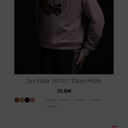
Σετ Ebita 267017 Σάπιο Μήλο
23.00
€
6 ετών
8 ετών
10 ετών
12 ετών
14 ετών