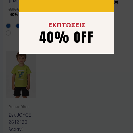
μπλε ρουά
11.00
€
6.60
€
13.00
€
7.80
€
40% OFF
40% OFF
8.00
€
4.80
€
40% OFF
ΕΚΠΤΩΣΕΙΣ
40% OFF
Βερμούδες
Σετ JOYCE
2612120
λαχανί