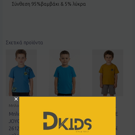
Σύνθεση 95%βαμβάκι & 5% λύκρα
Σχετικά προϊόντα
Μπλούζες
Μπλούζες
Βερμούδες
Μπλούζα
Μπλούζα
Σετ JOYCE
JOYCE
JOYCE
2612127
2644044
2612501
μουσταρδί