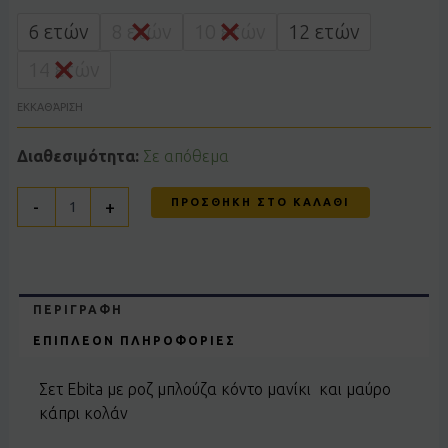
242121
ροζ
6 ετών
8 ετών
10 ετών
12 ετών
ποσότητα
14 ετών
ΕΚΚΑΘΆΡΙΣΗ
Διαθεσιμότητα:
Σε απόθεμα
ΠΡΟΣΘΉΚΗ ΣΤΟ ΚΑΛΆΘΙ
-
+
ΠΕΡΙΓΡΑΦΉ
ΕΠΙΠΛΈΟΝ ΠΛΗΡΟΦΟΡΊΕΣ
Σετ Ebita με ροζ μπλούζα κόντο μανίκι και μαύρο
κάπρι κολάν