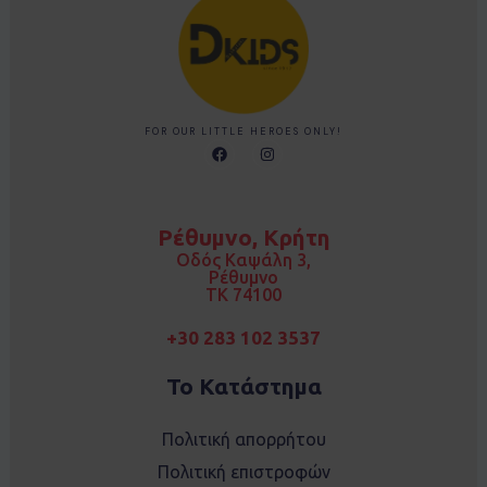
FOR OUR LITTLE HEROES ONLY!
F
I
a
n
c
s
e
t
b
a
o
g
Ρέθυμνο, Κρήτη
o
r
k
a
Οδός Καψάλη 3,
m
Ρέθυμνο
TK 74100
+30 283 102 3537
Το Κατάστημα
Πολιτική απορρήτου
Πολιτική επιστροφών