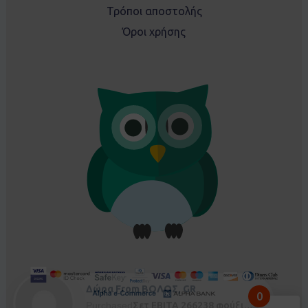
Τρόποι αποστολής
Όροι χρήσης
Δώρα From ΒΟΛΟΣ, GR
0
Purchased
Σετ EBITA 266238 φούξια - 5 ετών