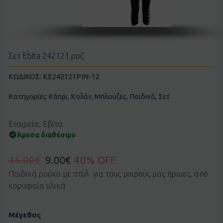
Σετ Ebita 242121 ροζ
ΚΩΔΙΚΟΣ:
KE242121PIN-12
Κατηγορίες
Κάπρι
,
Κολάν
,
Μπλούζες
,
Παιδικά
,
Σετ
Εταιρεία: Εβίτα
Άμεσα διαθέσιμο
15.00
€
9.00
€
40% OFF
Παιδικά ρούχα με στυλ για τους μικρούς μας ήρωες, από
κορυφαία υλικά
Σετ
Μέγεθος
Ebita