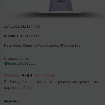
Σετ Ebita 242121 λιλά
ΚΩΔΙΚΟΣ:
KE242121LIL
Κατηγορίες
Κάπρι
,
Κολάν
,
Μπλούζες
,
Παιδικά
,
Σετ
Εταιρεία: Εβίτα
Άμεσα διαθέσιμο
15.00
€
9.00
€
40% OFF
Παιδικά ρούχα με στυλ για τους μικρούς μας ήρωες, από
κορυφαία υλικά
Σετ
Μέγεθος
Ebita