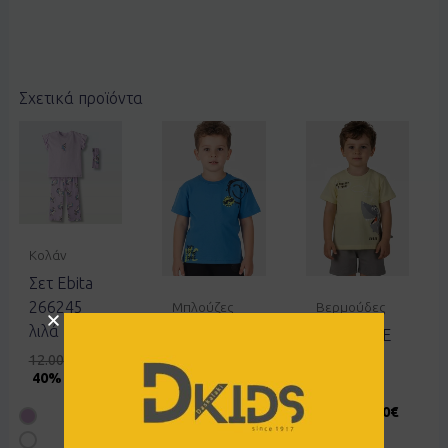
Σχετικά προϊόντα
Κολάν
Σετ Ebita
266245
Μπλούζες
Βερμούδες
λιλά
Μπλούζα
Σετ JOYCE
JOYCE
2612143
12.00
€
7.20
€
40% OFF
2612501
κίτρινο
μπλε ρουά
12.00
€
7.20
€
40% OFF
8.00
€
4.80
€