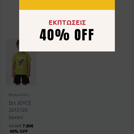
40% OFF
ΕΚΠΤΩΣΕΙΣ
40% OFF
Βερμούδες
Σετ JOYCE
2612120
λαχανί
13.00
€
7.80
€
40% OFF