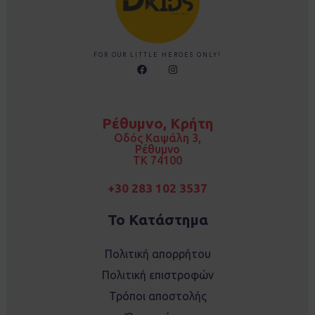
FOR OUR LITTLE HEROES ONLY!
F
I
a
n
c
s
e
t
b
a
o
g
Ρέθυμνο, Κρήτη
o
r
k
a
Οδός Καψάλη 3,
m
Ρέθυμνο
TK 74100
+30 283 102 3537
Το Κατάστημα
Πολιτική απορρήτου
Πολιτική επιστροφών
Τρόποι αποστολής