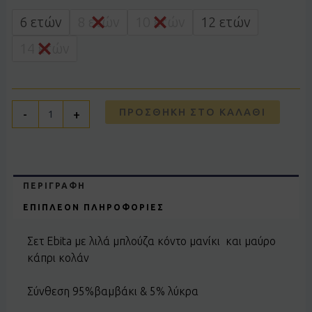
242121
λιλά
6 ετών
8 ετών
10 ετών
12 ετών
ποσότητα
14 ετών
ΠΡΟΣΘΉΚΗ ΣΤΟ ΚΑΛΆΘΙ
-
+
ΠΕΡΙΓΡΑΦΉ
ΕΠΙΠΛΈΟΝ ΠΛΗΡΟΦΟΡΊΕΣ
Σετ Ebita με λιλά μπλούζα κόντο μανίκι και μαύρο
κάπρι κολάν
Σύνθεση 95%βαμβάκι & 5% λύκρα