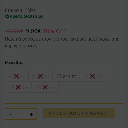
Εταιρεία: Εβίτα
Άμεσα διαθέσιμο
15.00
€
9.00
€
40% OFF
Παιδικά ρούχα με στυλ για τους μικρούς μας ήρωες, από
κορυφαία υλικά
Σετ
Μέγεθος
Ebita
242015
άσπρο
6 ετών
8 ετών
10 ετών
12 ετών
ποσότητα
14 ετών
16 ετών
ΠΡΟΣΘΉΚΗ ΣΤΟ ΚΑΛΆΘΙ
-
+