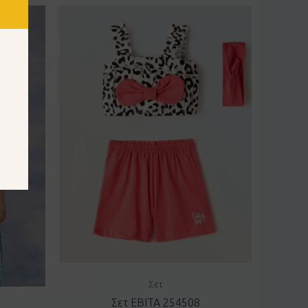
Σετ
Σετ EBITA 254508