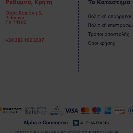
Ρέθυμνο, Κρήτη
Το Κατάστημα
Οδός Καψάλη 3,
Πολιτική απορρήτου
Ρέθυμνο
TK 74100
Πολιτική επιστροφώ
Τρόποι αποστολής
+30 283 102 3537
Όροι χρήσης
CREATED BY
AIMARK
| POWERED BY
ENTERTHEWEB