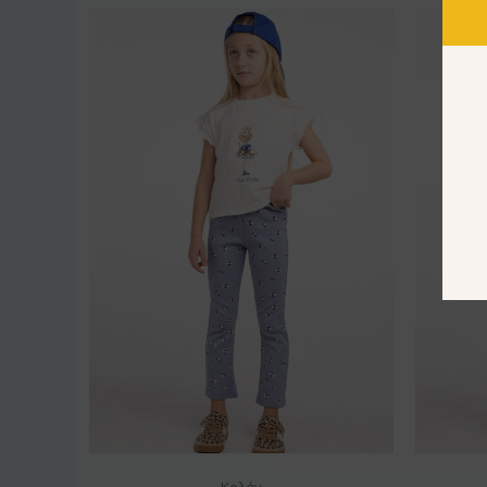
Κολάν