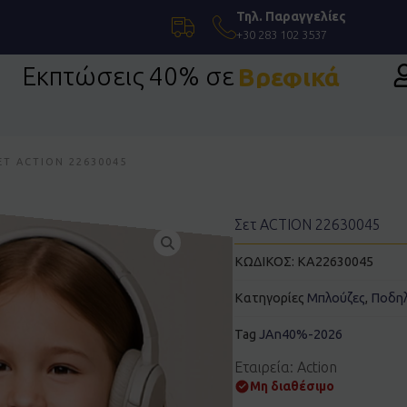
Τηλ. Παραγγελίες
+30 283 102 3537
Εκπτώσεις 40% σε
Βρεφικά
ΕΤ ACTION 22630045
Σετ ACTION 22630045
ΚΩΔΙΚΟΣ:
KA22630045
Κατηγορίες
Μπλούζες
,
Ποδηλ
Tag
JAn40%-2026
Εταιρεία: Action
Μη διαθέσιμο