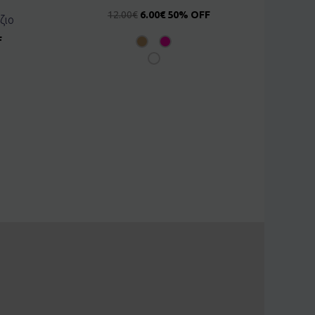
12.00
€
6.00
€
50% OFF
ζιο
F