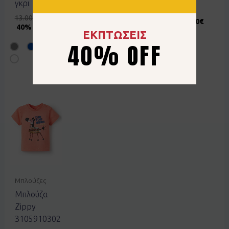
γκρι
κίτρινο
μπεζ
13.00
€
7.80
€
16.00
€
9.60
€
12.00
€
6.00
€
40% OFF
40% OFF
50% OFF
ΕΚΠΤΩΣΕΙΣ
40% OFF
Μπλούζες
Μπλούζα
Zippy
3105910302