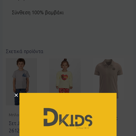
Σύνθεση 100% βαμβάκι
Σχετικά προϊόντα
Μπλούζες
Μπλούζες
Κολάν
Polo basic
Σετ JOYCE
Σετ JOYCE
Joyce
2612108
2611114
2414830