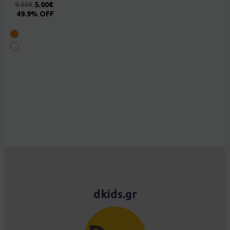
9.99
€
5.00
€
49.9% OFF
dkids.gr