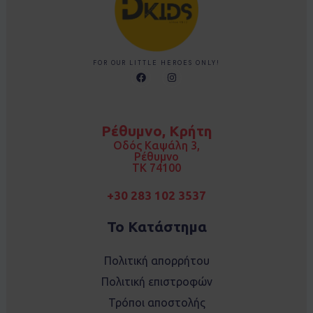
FOR OUR LITTLE HEROES ONLY!
F
I
a
n
c
s
e
t
b
a
o
g
Ρέθυμνο, Κρήτη
o
r
k
a
Οδός Καψάλη 3,
m
Ρέθυμνο
TK 74100
+30 283 102 3537
Το Κατάστημα
Πολιτική απορρήτου
Πολιτική επιστροφών
Τρόποι αποστολής