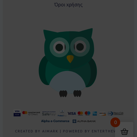
Όροι χρήσης
Δώρα From ΒΟΛΟΣ, GR
0
Purchased
Σετ EBITA 266238 φούξια - 5 ετών
About 2 days ago
CREATED BY
AIMARK
| POWERED BY
ENTERTHEWEB