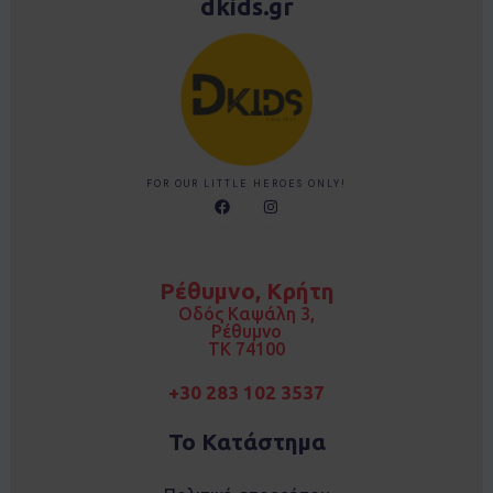
dkids.gr
FOR OUR LITTLE HEROES ONLY!
F
I
a
n
c
s
e
t
b
a
o
g
Ρέθυμνο, Κρήτη
o
r
k
a
Οδός Καψάλη 3,
m
Ρέθυμνο
TK 74100
+30 283 102 3537
Το Κατάστημα