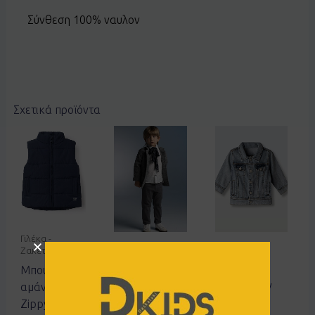
Σύνθεση 100% ναυλον
Σχετικά προϊόντα
Γιλέκα -
Ζακέτες
Γιλέκα -
Μπουφάν -
Ζακέτες
Παλτό
Μπουφάν
Σετ 3τεμ
Μπουφάν
αμάνικο
Hashtag
τζιν
Zippy