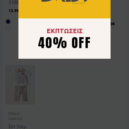
267821
Hashtag
3108197701navy
γκρι
266831
15.99
€
μπλε
37.00
€
16.00
€
9.60
€
40% OFF
ΕΚΠΤΩΣΕΙΣ
40% OFF
Γιλέκα -
Ζακέτες
Σετ 3τεμ.