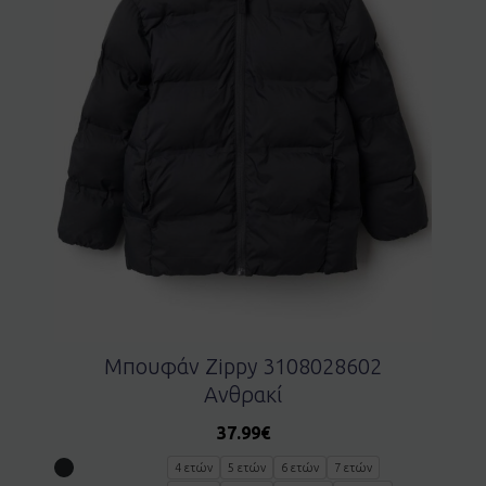
Μπουφάν Zippy 3108028602
Ανθρακί
37.99
€
4 ετών
5 ετών
6 ετών
7 ετών