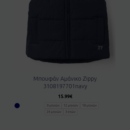
Μπουφάν Αμάνικο Zippy
3108197701navy
15.99
€
9 μηνών
12 μηνών
18 μηνών
24 μηνών
3 ετών