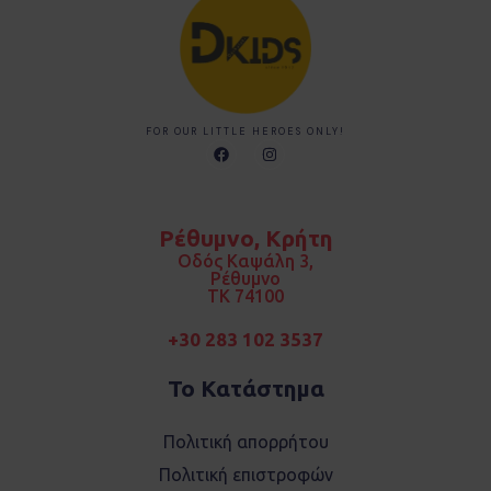
FOR OUR LITTLE HEROES ONLY!
F
I
a
n
c
s
e
t
b
a
o
g
Ρέθυμνο, Κρήτη
o
r
k
a
Οδός Καψάλη 3,
m
Ρέθυμνο
TK 74100
+30 283 102 3537
Το Κατάστημα
Πολιτική απορρήτου
Πολιτική επιστροφών