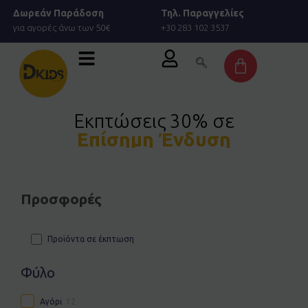
Μετάβαση
Δωρεάν Παράδοση
Τηλ. Παραγγελίες
στο
για αγορές άνω των 50€
+30 283 102 3537
περιεχόμενο
Cart
Εκπτώσεις 30% σε
Επίσημη Ένδυση
Προσφορές
Προϊόντα σε έκπτωση
Φύλο
Αγόρι
12