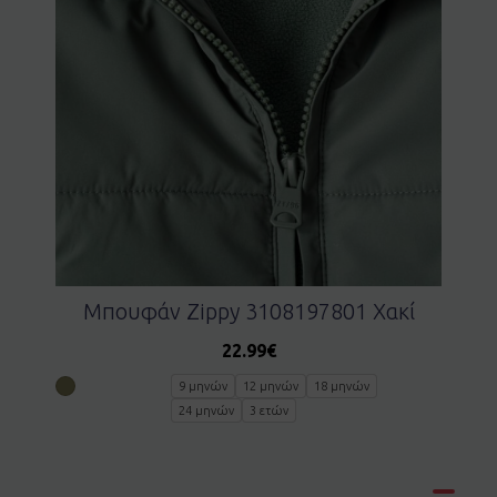
Μπουφάν Zippy 3108197801 Χακί
22.99
€
9 μηνών
12 μηνών
18 μηνών
24 μηνών
3 ετών