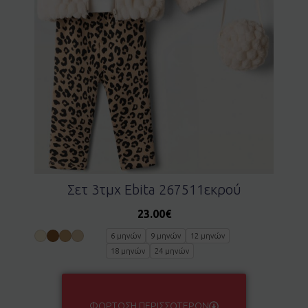
Σετ 3τμχ Ebita 267511εκρού
23.00
€
6 μηνών
9 μηνών
12 μηνών
18 μηνών
24 μηνών
ΦΌΡΤΩΣΗ ΠΕΡΙΣΣΌΤΕΡΩΝ