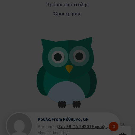
Τρόποι αποστολής
Όροι χρήσης
Ρουλα From Ρέθυμνο, GR
0
Purchased
Σετ EBITA 242019 φούξια - 8 ετών
About 11 hours ago