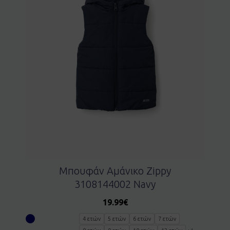
Μπουφάν Αμάνικο Zippy
3108144002 Navy
19.99
€
4 ετών
5 ετών
6 ετών
7 ετών