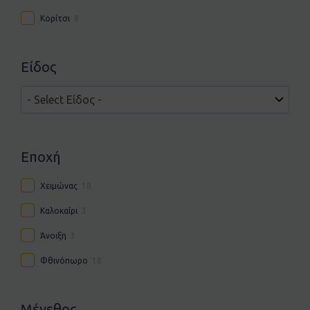
Κορίτσι
8
Είδος
Εποχή
Χειμώνας
18
Καλοκαίρι
3
Άνοιξη
3
Φθινόπωρο
18
Μέγεθος