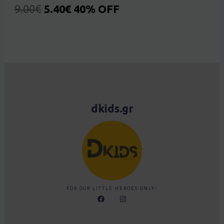
9.00
€
5.40
€
40% OFF
dkids.gr
FOR OUR LITTLE HEROES ONLY!
F
I
a
n
c
s
e
t
b
a