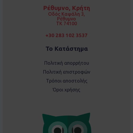
o
g
Ρέθυμνο, Κρήτη
o
r
k
a
Οδός Καψάλη 3,
m
Ρέθυμνο
TK 74100
+30 283 102 3537
Το Κατάστημα
Πολιτική απορρήτου
Πολιτική επιστροφών
Τρόποι αποστολής
Όροι χρήσης