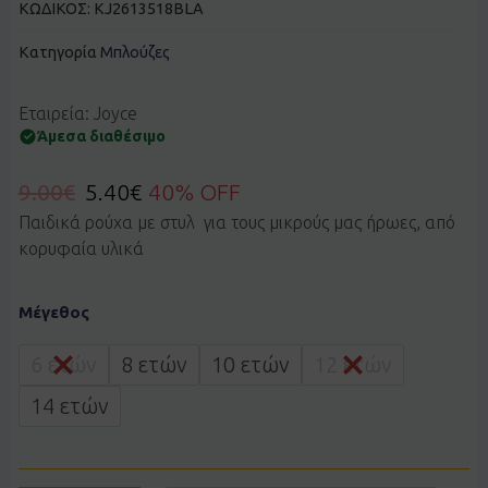
ΚΩΔΙΚΟΣ:
KJ2613518BLA
Κατηγορία
Μπλούζες
Εταιρεία: Joyce
Άμεσα διαθέσιμο
9.00
€
5.40
€
40% OFF
Παιδικά ρούχα με στυλ για τους μικρούς μας ήρωες, από
κορυφαία υλικά
Μπουστάκι
Μέγεθος
JOYCE
2613518
μαύρο
6 ετών
8 ετών
10 ετών
12 ετών
ποσότητα
14 ετών