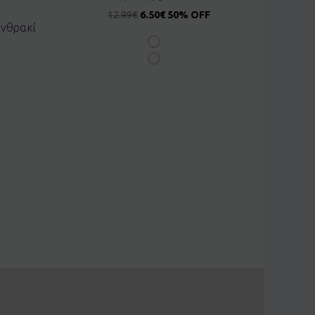
12.99
€
6.50
€
50% OFF
ανθρακί