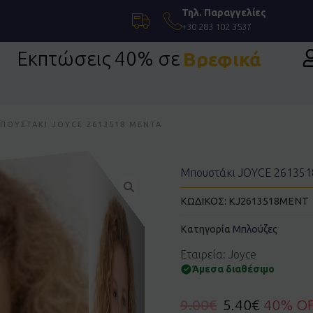
Τηλ. Παραγγελίες
+30 283 102 3537
Εκπτώσεις 40% σε
Βρεφικά
η Ένδυση
ΠΟΥΣΤΆΚΙ JOYCE 2613518 ΜΈΝΤΑ
Μπουστάκι JOYCE 261351
ΚΩΔΙΚΟΣ:
KJ2613518MENT
Κατηγορία
Μπλούζες
Εταιρεία: Joyce
Άμεσα διαθέσιμο
9.00
€
5.40
€
40% O