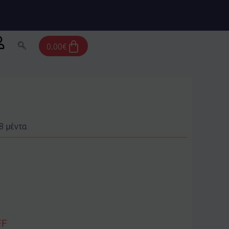
Cart
0.00
€
8 μέντα
FF