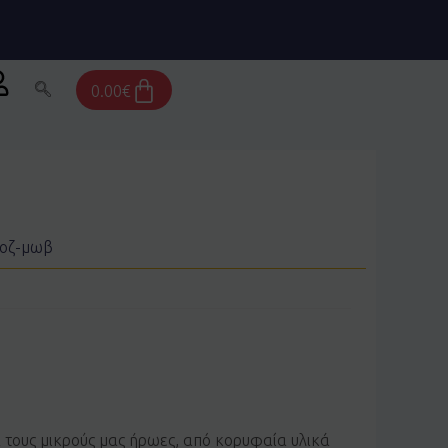
Cart
0.00
€
ροζ-μωβ
α τους μικρούς μας ήρωες, από κορυφαία υλικά