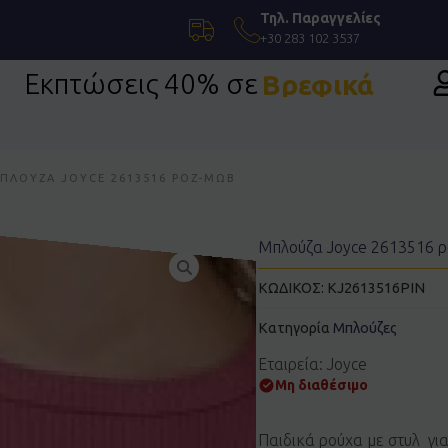
Τηλ. Παραγγελίες
+30 283 102 3537
Εκπτώσεις 40% σε
Βρεφικά
πίσημη Ένδυση
ΠΛΟΎΖΑ JOYCE 2613516 ΡΟΖ-ΜΩΒ
Μπλούζα Joyce 2613516 
ΚΩΔΙΚΟΣ:
KJ2613516PIN
Κατηγορία
Μπλούζες
Εταιρεία: Joyce
Μη διαθέσιμο
Παιδικά ρούχα με στυλ γι