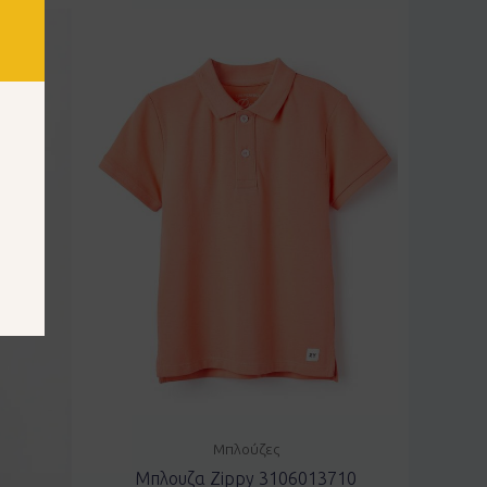
Μπλούζες
Μπλουζα Zippy 3106013710