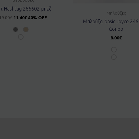
τ Hashtag 266602 μπεζ
Μπλούζες
19.00
€
11.40
€
40% OFF
Μπλούζα basic Joyce 24
άσπρο
8.00
€