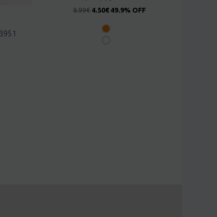
8.99
€
4.50
€
49.9% OFF
63951