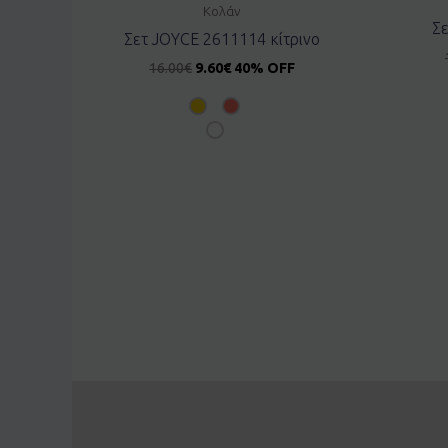
Κολάν
Σε
Σετ JOYCE 2611114 κίτρινο
16.00
€
9.60
€
40% OFF