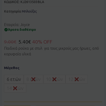
ΚΩΔΙΚΟΣ:
KJ2613503BLA
Κατηγορία
Μπλούζες
Εταιρεία: Joyce
Άμεσα διαθέσιμο
9.00
€
5.40
€
40% OFF
Παιδικά ρούχα με στυλ για τους μικρούς μας ήρωες, από
κορυφαία υλικά
Μπλούζα
Μέγεθος
Joyce
2613503
μαύρο
6 ετών
8 ετών
10 ετών
12 ετών
ποσότητα
14 ετών