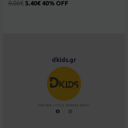
9.00
€
5.40
€
40% OFF
dkids.gr
FOR OUR LITTLE HEROES ONLY!
F
I
a
n
c
s
e
t
b
a