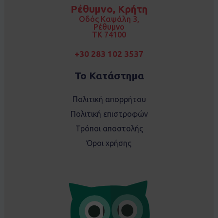
o
g
Ρέθυμνο, Κρήτη
o
r
k
a
Οδός Καψάλη 3,
m
Ρέθυμνο
TK 74100
+30 283 102 3537
Το Κατάστημα
Πολιτική απορρήτου
Πολιτική επιστροφών
Τρόποι αποστολής
Όροι χρήσης