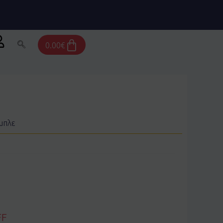
Cart
0.00
€
μπλε
FF