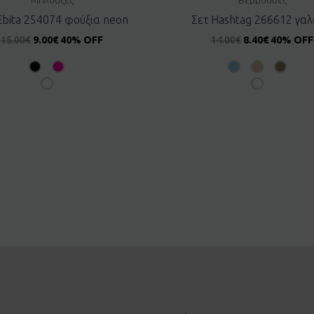
Ebita 254074 φούξια neon
Σετ Hashtag 266612 γαλ
15.00
€
9.00
€
40% OFF
14.00
€
8.40
€
40% OFF