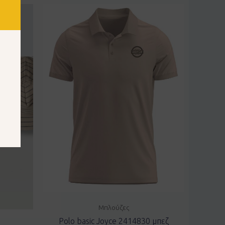
Μπλούζες
Polo basic Joyce 2414830 μπεζ