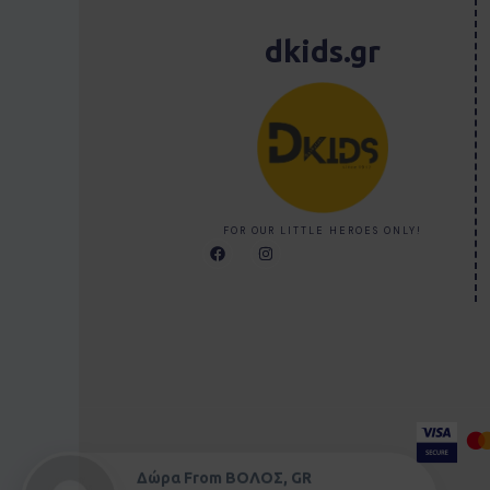
dkids.gr
FOR OUR LITTLE HEROES ONLY!
F
I
a
n
c
s
e
t
b
a
o
g
o
r
k
a
m
Δώρα From ΒΟΛΟΣ, GR