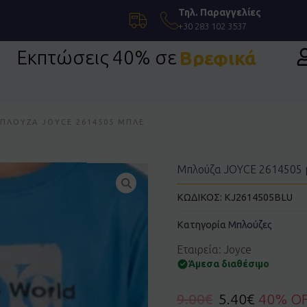
Τηλ. Παραγγελίες
+30 283 102 3537
Εκπτώσεις 40% σε
Βρεφικά
ΠΛΟΎΖΑ JOYCE 2614505 ΜΠΛΕ
Μπλούζα JOYCE 2614505 
ΚΩΔΙΚΟΣ:
KJ2614505BLU
Κατηγορία
Μπλούζες
Εταιρεία: Joyce
Άμεσα διαθέσιμο
9.00
€
5.40
€
40% O