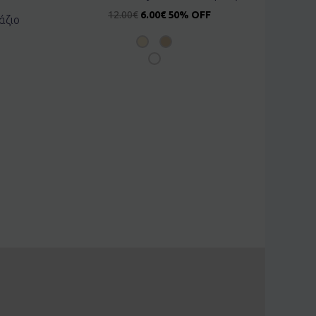
12.00
€
6.00
€
50% OFF
άζιο