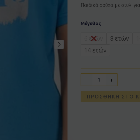
Παιδικά ρούχα με στυλ γι
Μπλούζα
Μέγεθος
JOYCE
2614505
μπλε
6 ετών
8 ετών
1
ποσότητα
14 ετών
-
+
ΠΡΟΣΘΉΚΗ ΣΤΟ Κ