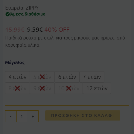
Εταιρεία: ZIPPY
Άμεσα διαθέσιμο
15.99
€
9.59
€
40% OFF
Παιδικά ρούχα με στυλ για τους μικρούς μας ήρωες, από
κορυφαία υλικά
Βερμούδα
Μέγεθος
τζιν
ZIPPY
3107819605
4 ετών
5 ετών
6 ετών
7 ετών
ποσότητα
8 ετών
9 ετών
10 ετών
12 ετών
ΠΡΟΣΘΉΚΗ ΣΤΟ ΚΑΛΆΘΙ
-
+