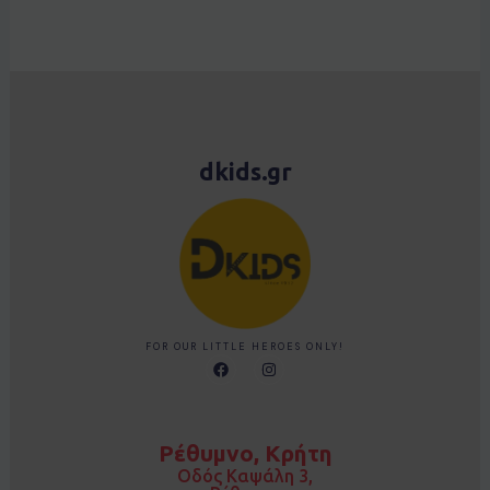
dkids.gr
FOR OUR LITTLE HEROES ONLY!
F
I
a
n
c
s
e
t
b
a
o
g
Ρέθυμνο, Κρήτη
o
r
k
a
Οδός Καψάλη 3,
m