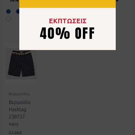
OFF
ΕΚΠΤΩΣΕΙΣ
40% OFF
Βερμούδες
Βερμούδα
Hashtag
238737
navy
21.00
€