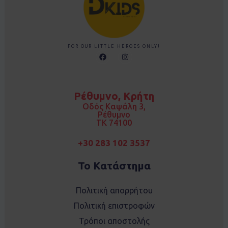
FOR OUR LITTLE HEROES ONLY!
F
I
a
n
c
s
e
t
b
a
o
g
Ρέθυμνο, Κρήτη
o
r
k
a
Οδός Καψάλη 3,
m
Ρέθυμνο
TK 74100
+30 283 102 3537
Το Κατάστημα
Πολιτική απορρήτου
Πολιτική επιστροφών
Τρόποι αποστολής