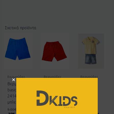
Σχετικά προϊόντα
Βερμούδες
Βερμούδες
Βερμούδες
Βερμούδα
Σορτς Basic
Σετ
basic Joyce
Joyce
Hashtag
2414852
2412405
242613
μπλε ρουα
κόκκινο
κίτρινο
9.00
€
6.30
€
7.00
€
3.50
€
20.00
€
30% OFF
50% OFF
10.00
€
50%