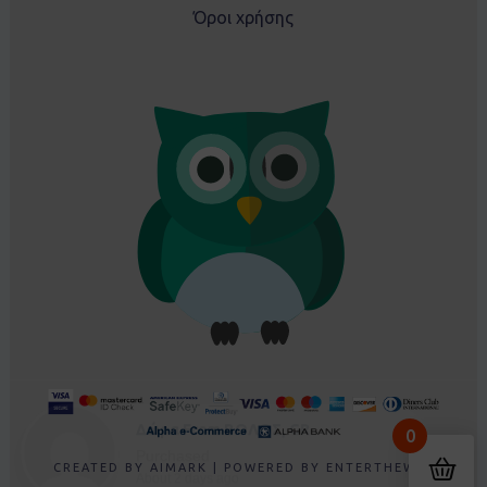
Όροι χρήσης
Δώρα From ΒΟΛΟΣ, GR
0
Purchased
Σετ EBITA 266238 φούξια - 5 ετών
About 2 days ago
CREATED BY
AIMARK
| POWERED BY
ENTERTHEWEB