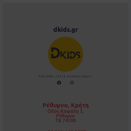
dkids.gr
FOR OUR LITTLE HEROES ONLY!
F
I
a
n
c
s
e
t
b
a
o
g
Ρέθυμνο, Κρήτη
o
r
k
a
Οδός Καψάλη 3,
m
Ρέθυμνο
TK 74100