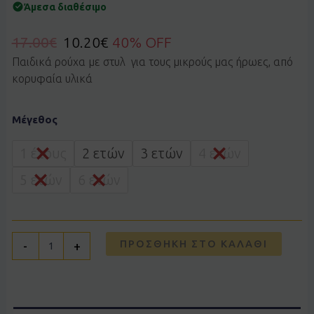
Άμεσα διαθέσιμο
17.00
€
10.20
€
40% OFF
Παιδικά ρούχα με στυλ για τους μικρούς μας ήρωες, από
κορυφαία υλικά
Φόρεμα
Μέγεθος
Ebita
266276
πολύχρωμο
1 έτους
2 ετών
3 ετών
4 ετών
ποσότητα
5 ετών
6 ετών
ΠΡΟΣΘΉΚΗ ΣΤΟ ΚΑΛΆΘΙ
-
+