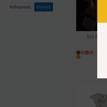
Καθαρισμός
Επιλογή
Σετ Ebit
3
2 ετών
5 ετών