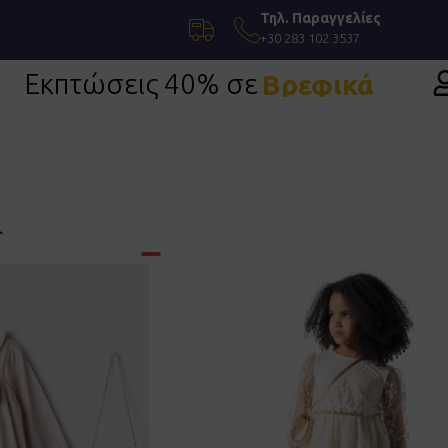
Τηλ. Παραγγελίες
+30 283 102 3537
Εκπτώσεις 40% σε
Επίσημη Ένδυση
α