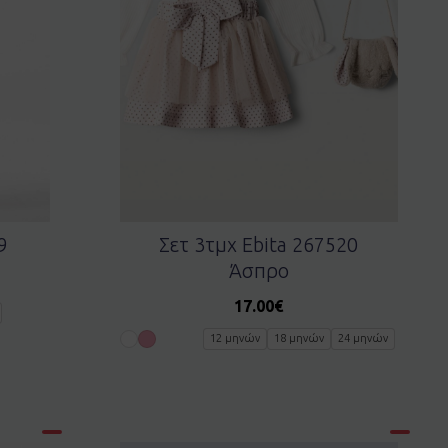
9
Σετ 3τμχ Ebita 267520
Άσπρο
17.00
€
12 μηνών
18 μηνών
24 μηνών