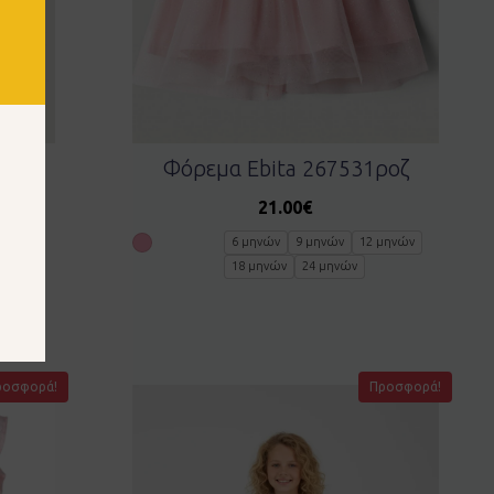
εζ
Φόρεμα Ebita 267531ροζ
21.00
€
μηνών
6 μηνών
9 μηνών
12 μηνών
18 μηνών
24 μηνών
ροσφορά!
Προσφορά!