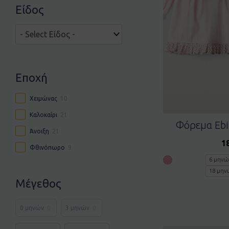
Είδος
Εποχή
Χειμώνας
10
Καλοκαίρι
21
Φόρεμα Ebi
Άνοιξη
21
1
Φθινόπωρο
9
6 μηνώ
18 μην
Μέγεθος
0 μηνών
0
3 μηνών
0