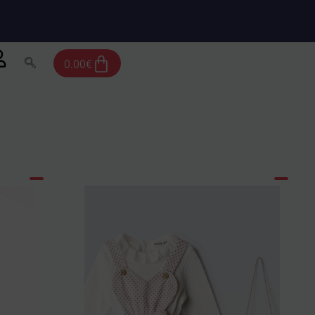
Cart
0.00
€