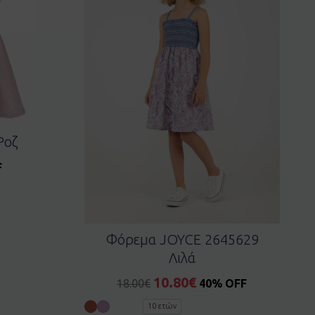
Ροζ
F
Φόρεμα JOYCE 2645629
Λιλά
10.80
€
18.00
€
40% OFF
10 ετών