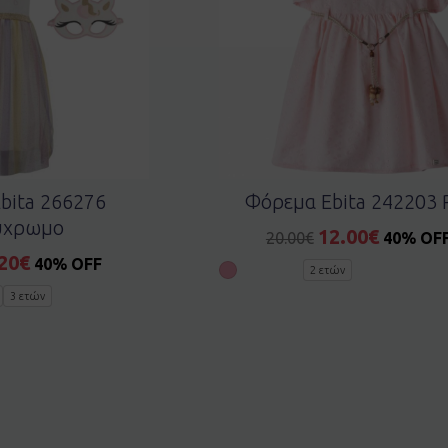
bita 266276
Φόρεμα Ebita 242203 
ύχρωμο
12.00
€
20.00
€
40% OF
20
€
40% OFF
2 ετών
3 ετών