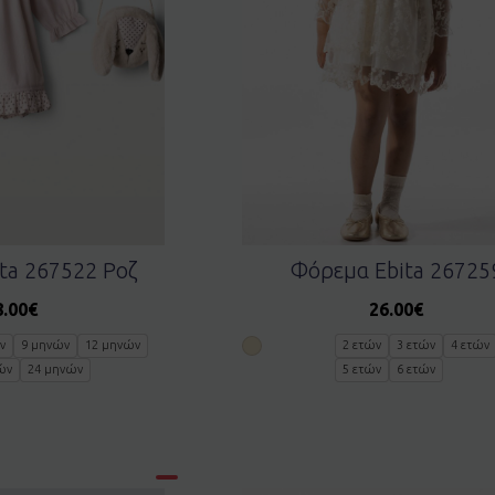
ta 267522 Ροζ
Φόρεμα Ebita 26725
8.00
€
26.00
€
ν
9 μηνών
12 μηνών
2 ετών
3 ετών
4 ετών
ών
24 μηνών
5 ετών
6 ετών