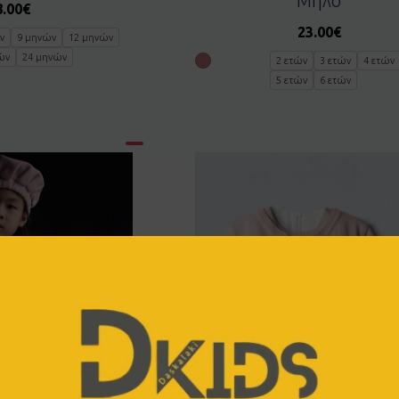
Μήλο
8.00
€
23.00
€
ν
9 μηνών
12 μηνών
ών
24 μηνών
2 ετών
3 ετών
4 ετών
5 ετών
6 ετών