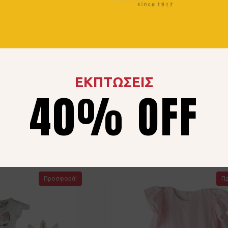
a 267261 Ροζ
Σετ Ebita 267532 Μπ
ΕΚΠΤΩΣΕΙΣ
40% OFF
6.00
€
24.00
€
3 ετών
4 ετών
6 μηνών
9 μηνών
12 
18 μηνών
24 μηνών
Προσφορά!
Π