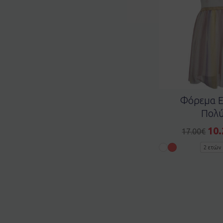
Φόρεμα E
Πολ
10.
17.00
€
2 ετών