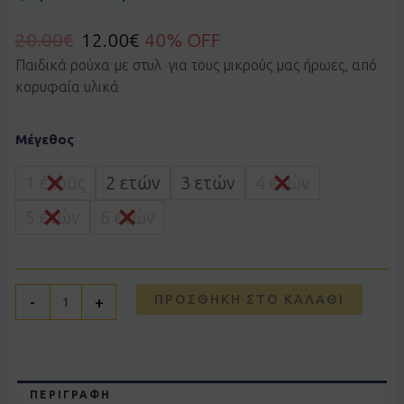
20.00
€
12.00
€
40% OFF
Παιδικά ρούχα με στυλ για τους μικρούς μας ήρωες, από
κορυφαία υλικά
Φόρεμα
Μέγεθος
Ebita
242203
ροζ
1 έτους
2 ετών
3 ετών
4 ετών
ποσότητα
5 ετών
6 ετών
ΠΡΟΣΘΉΚΗ ΣΤΟ ΚΑΛΆΘΙ
-
+
ΠΕΡΙΓΡΑΦΉ