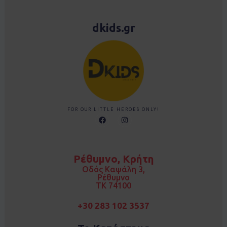
dkids.gr
FOR OUR LITTLE HEROES ONLY!
F
I
a
n
c
s
e
t
b
a
o
g
Ρέθυμνο, Κρήτη
o
r
k
a
Οδός Καψάλη 3,
m
Ρέθυμνο
TK 74100
+30 283 102 3537