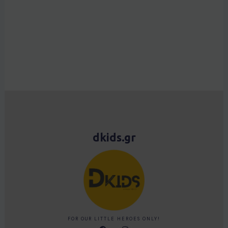
dkids.gr
FOR OUR LITTLE HEROES ONLY!
F
I