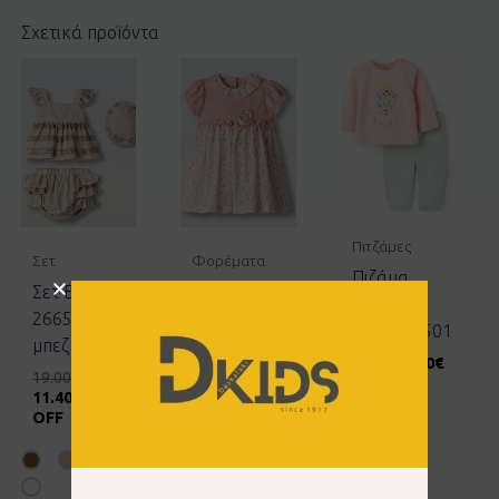
Σχετικά προϊόντα
Πιτζάμες
Σετ
Φορέματα
Πιζάμα
Σετ Ebita
Φόρεμα
ZIPPY
266501
Ebita
3107445501
μπεζ
266504 ροζ
14.99
€
7.50
€
19.00
€
20.00
€
50% OFF
11.40
€
40%
12.00
€
40%
OFF
OFF