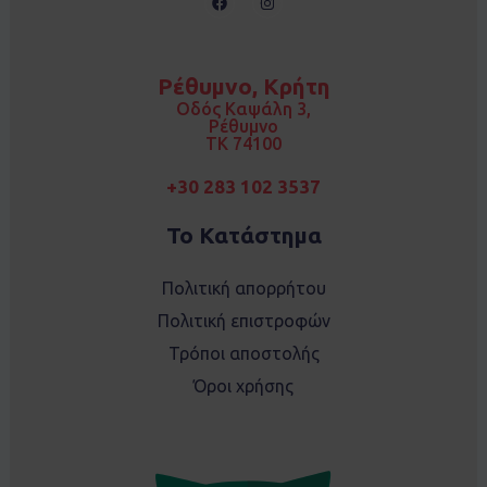
a
n
c
s
e
t
b
a
o
g
Ρέθυμνο, Κρήτη
o
r
k
a
Οδός Καψάλη 3,
m
Ρέθυμνο
TK 74100
+30 283 102 3537
Το Κατάστημα
Πολιτική απορρήτου
Πολιτική επιστροφών
Τρόποι αποστολής
Όροι χρήσης