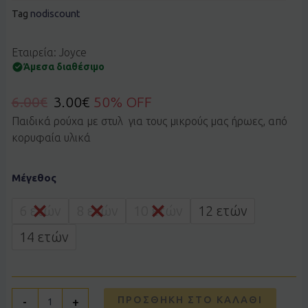
Tag
nodiscount
Εταιρεία: Joyce
Άμεσα διαθέσιμο
6.00
€
3.00
€
50% OFF
Παιδικά ρούχα με στυλ για τους μικρούς μας ήρωες, από
κορυφαία υλικά
Σορτς
Μέγεθος
basic
Joyce
2413854
6 ετών
8 ετών
10 ετών
12 ετών
μαύρο
ποσότητα
14 ετών
ΠΡΟΣΘΉΚΗ ΣΤΟ ΚΑΛΆΘΙ
-
+